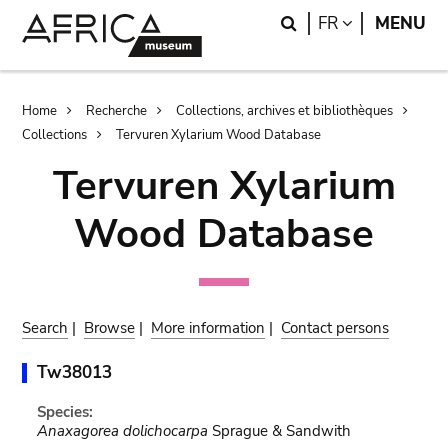
Skip
Skip
Search
LANGUAGE
FR
MENU
to
to
main
search
content
Breadcrumb
Home
Recherche
Collections, archives et bibliothèques
Collections
Tervuren Xylarium Wood Database
Tervuren Xylarium
Wood Database
Search
|
Browse
|
More information
|
Contact persons
Tw38013
Species:
Anaxagorea dolichocarpa
Sprague & Sandwith