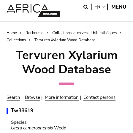
Skip
Skip
Search
LANGUAGE
FR
MENU
to
to
main
search
content
Breadcrumb
Home
Recherche
Collections, archives et bibliothèques
Collections
Tervuren Xylarium Wood Database
Tervuren Xylarium
Wood Database
Search
|
Browse
|
More information
|
Contact persons
Tw38619
Species:
Urera cameroonensis
Wedd.