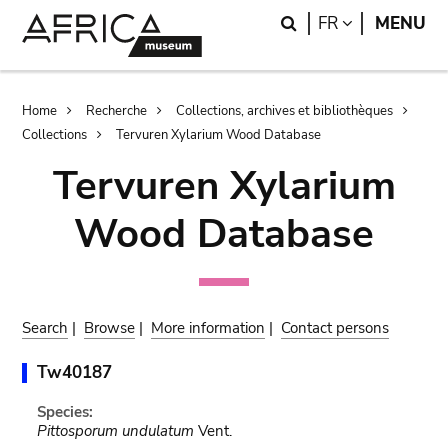
Skip
Skip
Search
LANGUAGE
FR
MENU
to
to
main
search
content
Breadcrumb
Home
Recherche
Collections, archives et bibliothèques
Collections
Tervuren Xylarium Wood Database
Tervuren Xylarium
Wood Database
Search
|
Browse
|
More information
|
Contact persons
Tw40187
Species:
Pittosporum undulatum
Vent.