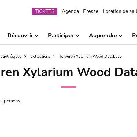
Submenu
TICKETS
Agenda
Presse
Location de sal
Découvrir
Participer
Apprendre
R
bibliothèques
Collections
Tervuren Xylarium Wood Database
uren Xylarium Wood Dat
ct persons