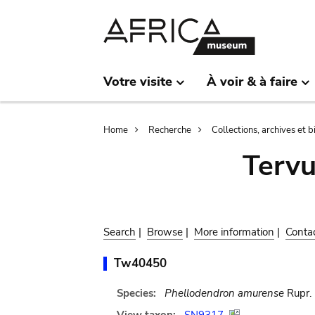
Skip
Skip
to
to
main
search
content
Votre visite
À voir & à faire
Breadcrumb
Home
Recherche
Collections, archives et 
Terv
Search
|
Browse
|
More information
|
Conta
Tw40450
Species:
Phellodendron amurense
Rupr.