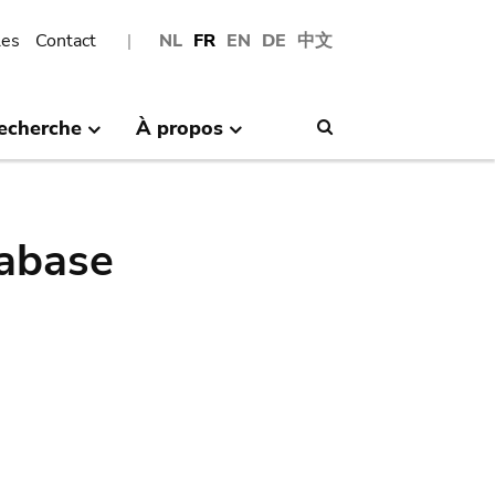
les
Contact
NL
FR
EN
DE
中文
echerche
À propos
Search
abase