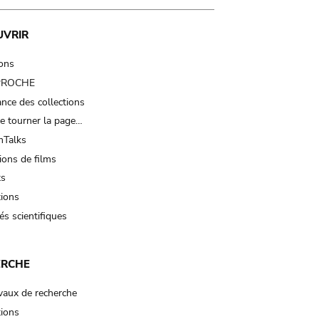
UVRIR
ions
 PROCHE
nce des collections
e tourner la page…
Talks
ions de films
ts
tions
és scientifiques
ERCHE
vaux de recherche
tions