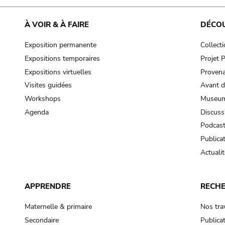
À VOIR & À FAIRE
DÉCO
Exposition permanente
Collect
Expositions temporaires
Projet
Expositions virtuelles
Provena
Visites guidées
Avant d
Workshops
Museum
Agenda
Discuss
Podcas
Publica
Actualit
APPRENDRE
RECH
Maternelle & primaire
Nos tra
Secondaire
Publica