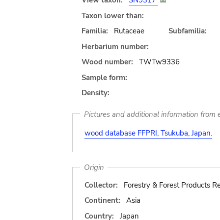
View taxon:
SN9317
Taxon lower than:
Familia:
Rutaceae
Subfamilia:
Herbarium number:
Wood number:
TWTw9336
Sample form:
Density:
Pictures and additional information from e
wood database FFPRI, Tsukuba, Japan.
Origin
Collector:
Forestry & Forest Products Re
Continent:
Asia
Country:
Japan