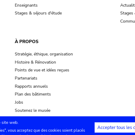
Enseignants
Actualit
Stages & séjours d'étude
Stages 
Commun
À PROPOS
Stratégie, éthique, organisation
Histoire & Rénovation
Points de vue et idées reçues
Partenariats
Rapports annuels
Plan des bâtiments
Jobs
Soutenez le musée
 site web.
Accepter tous les 
ies", vous acceptez que des cookies soient placés