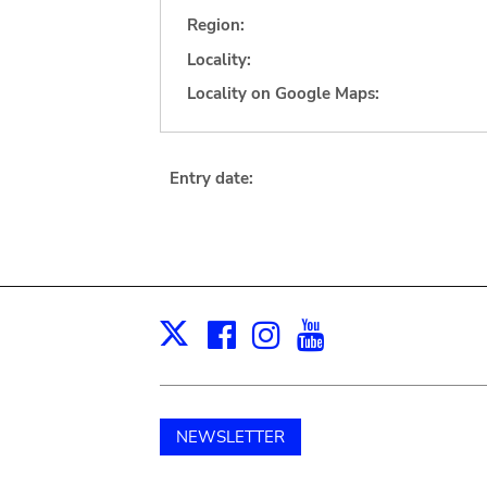
Region:
Locality:
Locality on Google Maps:
Entry date:
Facebook
Instagram
Youtube
Print
X
NEWSLETTER