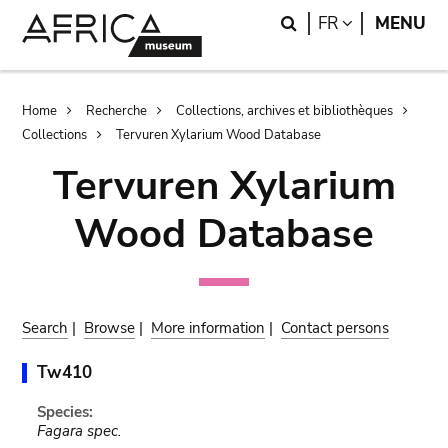
Skip
Skip
Search
LANGUAGE
FR
MENU
to
to
main
search
content
Breadcrumb
Home
Recherche
Collections, archives et bibliothèques
Collections
Tervuren Xylarium Wood Database
Tervuren Xylarium
Wood Database
Search
|
Browse
|
More information
|
Contact persons
Tw410
Species:
Fagara spec.