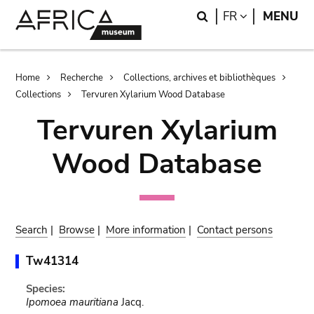
Skip
Skip
Search
LANGUAGE
FR
MENU
to
to
main
search
content
Breadcrumb
Home
Recherche
Collections, archives et bibliothèques
Collections
Tervuren Xylarium Wood Database
Tervuren Xylarium
Wood Database
Search
|
Browse
|
More information
|
Contact persons
Tw41314
Species:
Ipomoea mauritiana
Jacq.