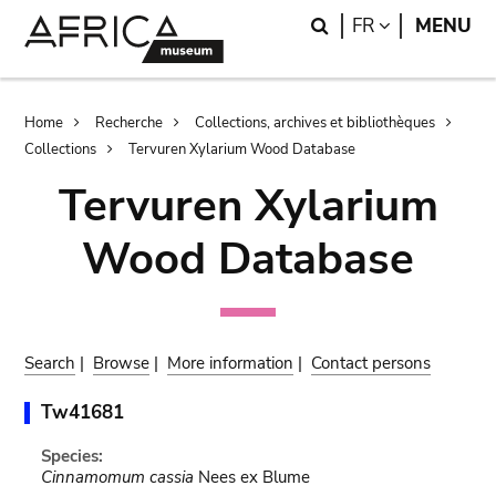
Skip
Skip
Search
LANGUAGE
FR
MENU
to
to
main
search
content
Breadcrumb
Home
Recherche
Collections, archives et bibliothèques
Collections
Tervuren Xylarium Wood Database
Tervuren Xylarium
Wood Database
Search
|
Browse
|
More information
|
Contact persons
Tw41681
Species:
Cinnamomum cassia
Nees ex Blume