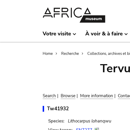
Skip
Skip
to
to
main
search
content
Votre visite
À voir & à faire
Breadcrumb
Home
Recherche
Collections, archives et 
Terv
Search
|
Browse
|
More information
|
Conta
Tw41932
Species:
Lithocarpus lohanqwu