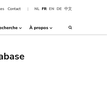
les
Contact
NL
FR
EN
DE
中文
echerche
À propos
Search
abase