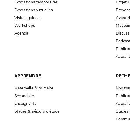
Expositions temporaires
Projet
Expositions virtuelles
Provena
Visites guidées
Avant d
Workshops
Museum
Agenda
Discuss
Podcas
Publica
Actualit
APPRENDRE
RECH
Maternelle & primaire
Nos tra
Secondaire
Publica
Enseignants
Actualit
Stages & séjours d'étude
Stages 
Commun