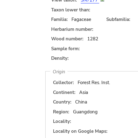
View taxon:
SN7277
Taxon lower than:
Familia:
Fagaceae
Subfamilia:
Herbarium number:
Wood number:
1282
Sample form:
Density:
Origin
Collector:
Forest Res. Inst.
Continent:
Asia
Country:
China
Region:
Guangdong
Locality:
Locality on Google Maps: