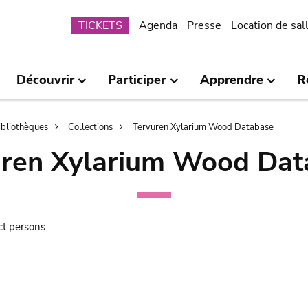
Submenu
TICKETS
Agenda
Presse
Location de sal
Découvrir
Participer
Apprendre
R
bibliothèques
Collections
Tervuren Xylarium Wood Database
uren Xylarium Wood Dat
ct persons