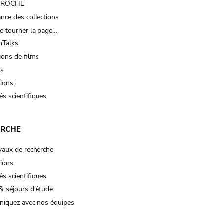
 PROCHE
nce des collections
e tourner la page…
Talks
ions de films
ts
tions
és scientifiques
ERCHE
vaux de recherche
tions
és scientifiques
& séjours d'étude
iquez avec nos équipes