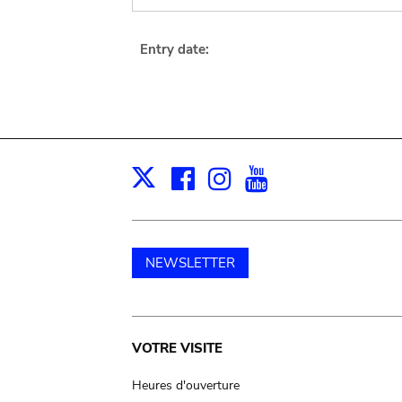
Entry date:
Facebook
Instagram
Youtube
Print
X
NEWSLETTER
Main
VOTRE VISITE
navigation
Heures d'ouverture