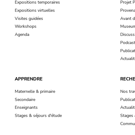
Expositions temporaires
Projet
Expositions virtuelles
Provena
Visites guidées
Avant d
Workshops
Museum
Agenda
Discuss
Podcas
Publica
Actualit
APPRENDRE
RECH
Maternelle & primaire
Nos tra
Secondaire
Publica
Enseignants
Actualit
Stages & séjours d'étude
Stages 
Commun