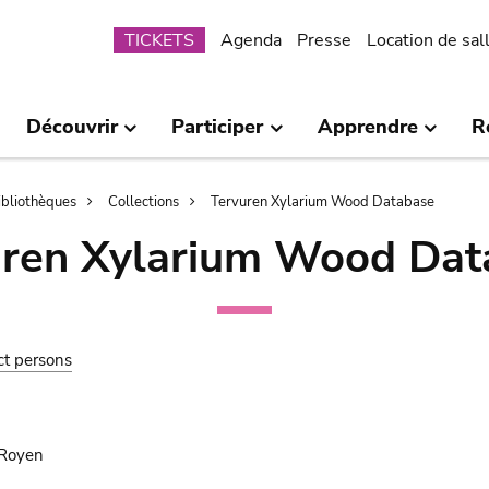
Submenu
TICKETS
Agenda
Presse
Location de sal
Découvrir
Participer
Apprendre
R
bibliothèques
Collections
Tervuren Xylarium Wood Database
uren Xylarium Wood Dat
ct persons
Royen