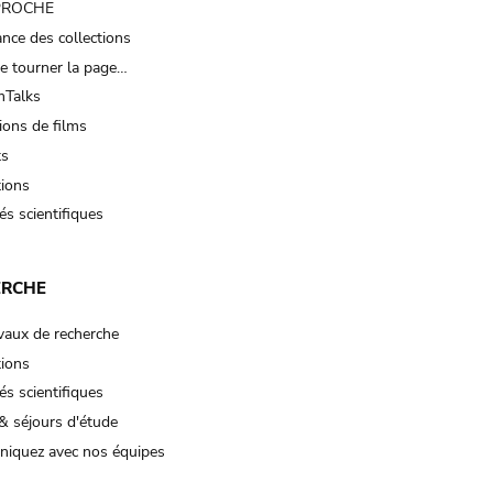
 PROCHE
nce des collections
e tourner la page…
Talks
ions de films
ts
tions
és scientifiques
ERCHE
vaux de recherche
tions
és scientifiques
& séjours d'étude
iquez avec nos équipes