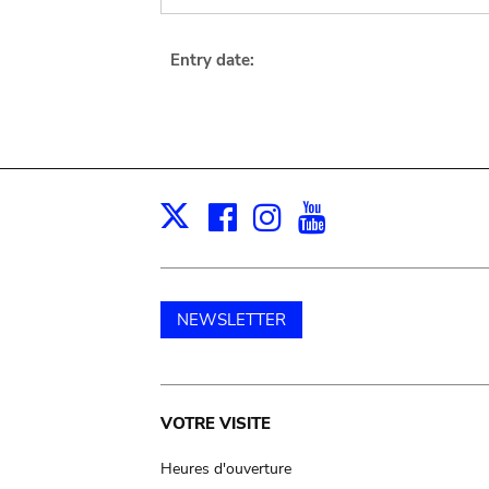
Entry date:
Facebook
Instagram
Youtube
Print
X
NEWSLETTER
Main
VOTRE VISITE
navigation
Heures d'ouverture