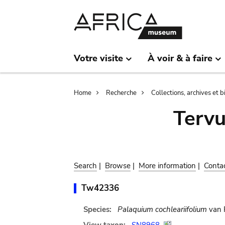
Skip
Skip
to
to
main
search
content
Votre visite
À voir & à faire
Breadcrumb
Home
Recherche
Collections, archives et 
Terv
Search
|
Browse
|
More information
|
Conta
Tw42336
Species:
Palaquium cochleariifolium
van 