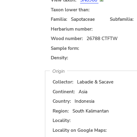
View taxon:
SN8968
Taxon lower than:
Familia:
Sapotaceae
Subfamilia:
Herbarium number:
Wood number:
26788 CTFTW
Sample form:
Density:
Origin
Collector:
Labadie & Sacave
Continent:
Asia
Country:
Indonesia
Region:
South Kalimantan
Locality:
Locality on Google Maps: