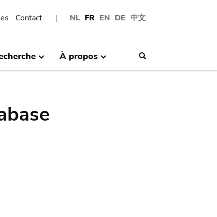
les
Contact
NL
FR
EN
DE
中文
echerche
À propos
Search
abase