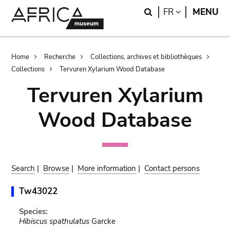
Skip
Skip
Search
LANGUAGE
FR
MENU
to
to
main
search
content
Breadcrumb
Home
Recherche
Collections, archives et bibliothèques
Collections
Tervuren Xylarium Wood Database
Tervuren Xylarium
Wood Database
Search
|
Browse
|
More information
|
Contact persons
Tw43022
Species:
Hibiscus spathulatus
Garcke