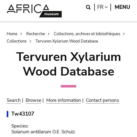
Skip
Skip
Search
LANGUAGE
FR
MENU
to
to
main
search
content
Breadcrumb
Home
Recherche
Collections, archives et bibliothèques
Collections
Tervuren Xylarium Wood Database
Tervuren Xylarium
Wood Database
Search
|
Browse
|
More information
|
Contact persons
Tw43107
Species:
Solanum antillarum
O.E. Schulz