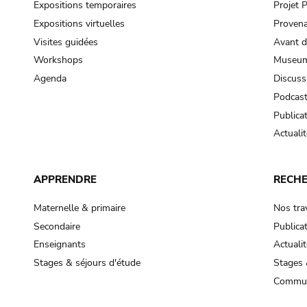
Expositions temporaires
Projet
Expositions virtuelles
Provena
Visites guidées
Avant d
Workshops
Museum
Agenda
Discuss
Podcas
Publica
Actualit
APPRENDRE
RECH
Maternelle & primaire
Nos tra
Secondaire
Publica
Enseignants
Actualit
Stages & séjours d'étude
Stages 
Commun