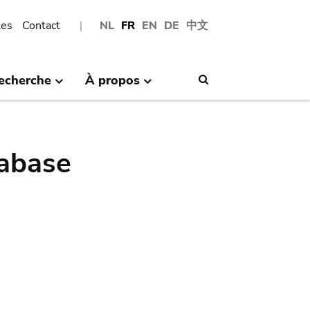
les
Contact
NL
FR
EN
DE
中文
echerche
À propos
Search
abase