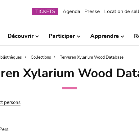
Submenu
TICKETS
Agenda
Presse
Location de sal
Découvrir
Participer
Apprendre
R
bibliothèques
Collections
Tervuren Xylarium Wood Database
uren Xylarium Wood Dat
ct persons
Pers.