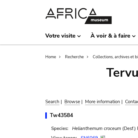
Skip
Skip
to
to
main
search
content
Votre visite
À voir & à faire
Breadcrumb
Home
Recherche
Collections, archives et 
Terv
Search
|
Browse
|
More information
|
Conta
Tw43584
Species:
Helianthemum croceum
(Desf.) 