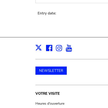
Entry date:
Facebook
Instagram
Youtube
Print
X
NEWSLETTER
Main
VOTRE VISITE
navigation
Heures d'ouverture