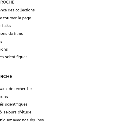
 PROCHE
nce des collections
e tourner la page…
Talks
ions de films
ts
tions
és scientifiques
ERCHE
vaux de recherche
tions
és scientifiques
& séjours d'étude
iquez avec nos équipes