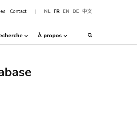
les
Contact
NL
FR
EN
DE
中文
echerche
À propos
Search
abase