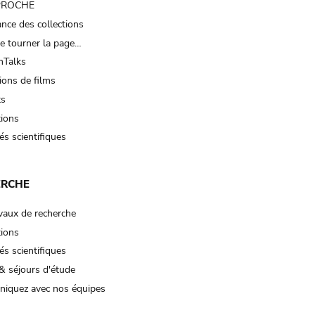
 PROCHE
nce des collections
e tourner la page…
Talks
ions de films
ts
tions
és scientifiques
ERCHE
vaux de recherche
tions
és scientifiques
& séjours d'étude
iquez avec nos équipes