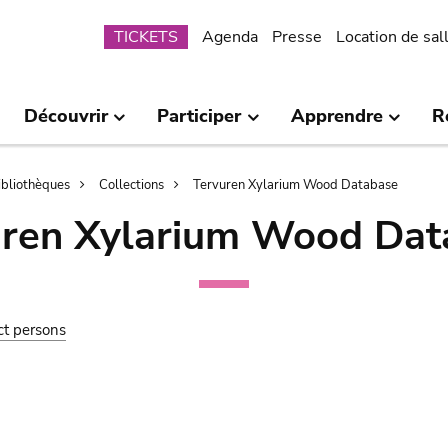
Submenu
TICKETS
Agenda
Presse
Location de sal
Découvrir
Participer
Apprendre
R
bibliothèques
Collections
Tervuren Xylarium Wood Database
uren Xylarium Wood Dat
ct persons