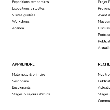
Expositions temporaires
Projet
Expositions virtuelles
Provena
Visites guidées
Avant d
Workshops
Museum
Agenda
Discuss
Podcas
Publica
Actualit
APPRENDRE
RECH
Maternelle & primaire
Nos tra
Secondaire
Publica
Enseignants
Actualit
Stages & séjours d'étude
Stages 
Commun