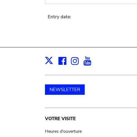
Entry date:
Facebook
Instagram
Youtube
Print
X
NEWSLETTER
Main
VOTRE VISITE
navigation
Heures d'ouverture