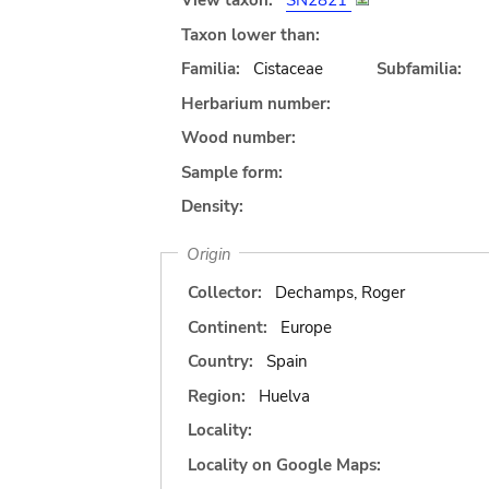
View taxon:
SN2821
Taxon lower than:
Familia:
Cistaceae
Subfamilia:
Herbarium number:
Wood number:
Sample form:
Density:
Origin
Collector:
Dechamps, Roger
Continent:
Europe
Country:
Spain
Region:
Huelva
Locality:
Locality on Google Maps: