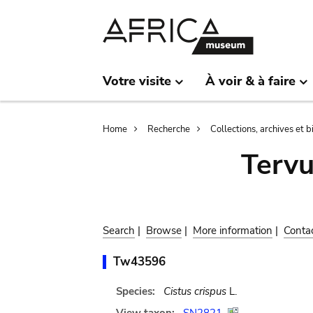
Skip
Skip
to
to
main
search
content
Votre visite
À voir & à faire
Breadcrumb
Home
Recherche
Collections, archives et 
Terv
Search
|
Browse
|
More information
|
Conta
Tw43596
Species:
Cistus crispus
L.