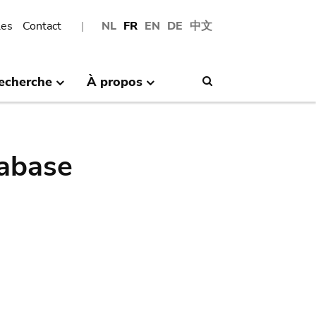
les
Contact
NL
FR
EN
DE
中文
echerche
À propos
Search
abase