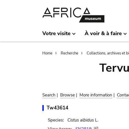
Skip
Skip
to
to
main
search
content
Votre visite
À voir & à faire
Breadcrumb
Home
Recherche
Collections, archives et 
Terv
Search
|
Browse
|
More information
|
Conta
Tw43614
Species:
Cistus albidus
L.