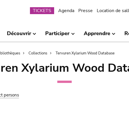
Submenu
TICKETS
Agenda
Presse
Location de sal
Découvrir
Participer
Apprendre
R
bibliothèques
Collections
Tervuren Xylarium Wood Database
uren Xylarium Wood Dat
ct persons