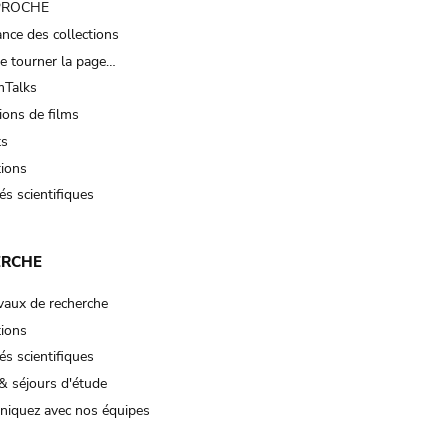
 PROCHE
nce des collections
e tourner la page…
Talks
ions de films
ts
tions
és scientifiques
ERCHE
vaux de recherche
tions
és scientifiques
& séjours d'étude
iquez avec nos équipes