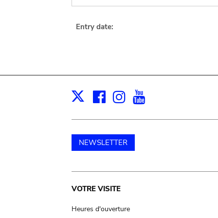
Entry date:
Facebook
Instagram
Youtube
Print
X
NEWSLETTER
Main
VOTRE VISITE
navigation
Heures d'ouverture