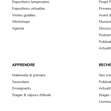
Expositions temporaires
Projet
Expositions virtuelles
Provena
Visites guidées
Avant d
Workshops
Museum
Agenda
Discuss
Podcas
Publica
Actualit
APPRENDRE
RECH
Maternelle & primaire
Nos tra
Secondaire
Publica
Enseignants
Actualit
Stages & séjours d'étude
Stages 
Commun