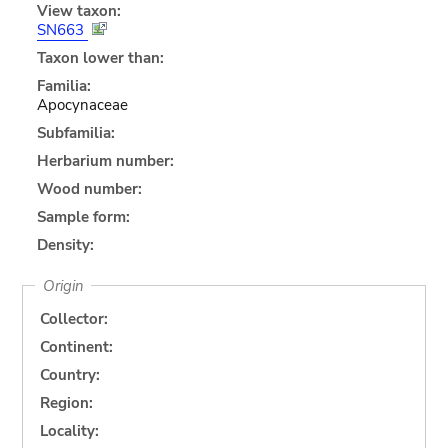
View taxon:
SN663
Taxon lower than:
Familia:
Apocynaceae
Subfamilia:
Herbarium number:
Wood number:
Sample form:
Density:
Origin
Collector:
Continent:
Country:
Region:
Locality: