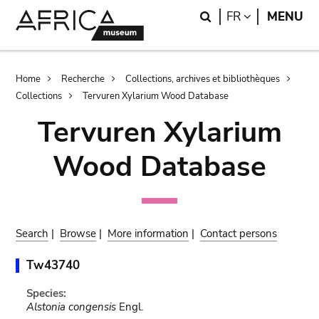
Skip
Skip
Search
LANGUAGE
FR
MENU
to
to
main
search
content
Breadcrumb
Home
Recherche
Collections, archives et bibliothèques
Collections
Tervuren Xylarium Wood Database
Tervuren Xylarium
Wood Database
Search
|
Browse
|
More information
|
Contact persons
Tw43740
Species:
Alstonia congensis
Engl.