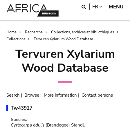
Skip
Skip
Search
LANGUAGE
FR
MENU
to
to
main
search
content
Breadcrumb
Home
Recherche
Collections, archives et bibliothèques
Collections
Tervuren Xylarium Wood Database
Tervuren Xylarium
Wood Database
Search
|
Browse
|
More information
|
Contact persons
Tw43927
Species:
Cyrtocarpa edulis
(Brandegee) Standl.