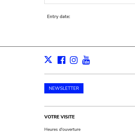
Entry date:
Facebook
Instagram
Youtube
Print
X
NEWSLETTER
Main
VOTRE VISITE
navigation
Heures d'ouverture