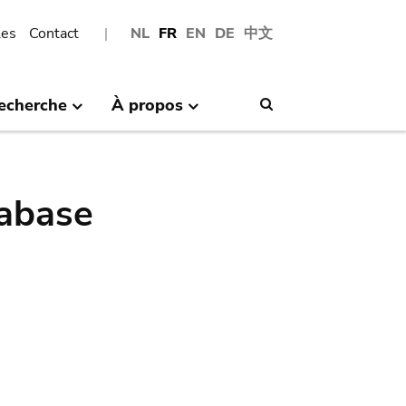
les
Contact
NL
FR
EN
DE
中文
echerche
À propos
Search
abase