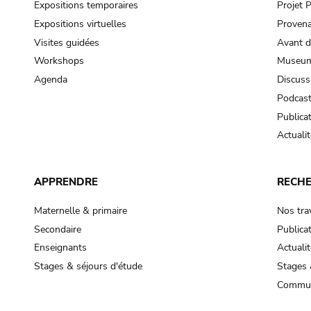
Expositions temporaires
Projet
Expositions virtuelles
Provena
Visites guidées
Avant d
Workshops
Museum
Agenda
Discuss
Podcas
Publica
Actualit
APPRENDRE
RECH
Maternelle & primaire
Nos tra
Secondaire
Publica
Enseignants
Actualit
Stages & séjours d'étude
Stages 
Commun