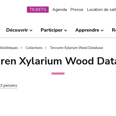
Submenu
TICKETS
Agenda
Presse
Location de sal
Découvrir
Participer
Apprendre
R
bibliothèques
Collections
Tervuren Xylarium Wood Database
uren Xylarium Wood Dat
ct persons