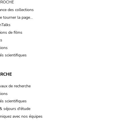
 PROCHE
nce des collections
e tourner la page…
Talks
ions de films
ts
tions
és scientifiques
ERCHE
vaux de recherche
tions
és scientifiques
& séjours d'étude
iquez avec nos équipes