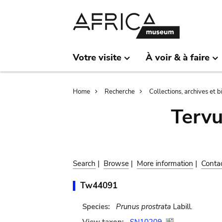
Skip
Skip
to
to
main
search
content
Votre visite
À voir & à faire
Breadcrumb
Home
Recherche
Collections, archives et 
Terv
Search
|
Browse
|
More information
|
Conta
Tw44091
Species:
Prunus prostrata
Labill.