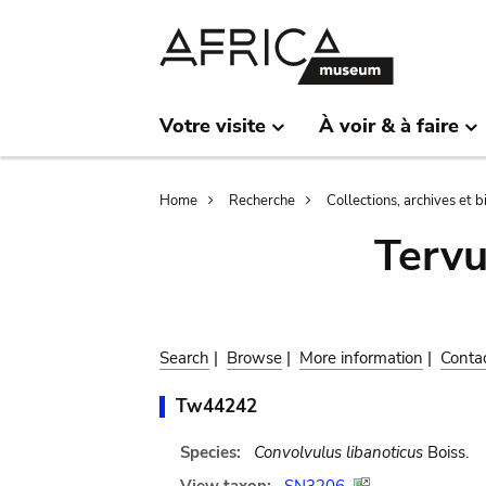
Skip
Skip
to
to
main
search
content
Votre visite
À voir & à faire
Breadcrumb
Home
Recherche
Collections, archives et 
Terv
Search
|
Browse
|
More information
|
Conta
Tw44242
Species:
Convolvulus libanoticus
Boiss.