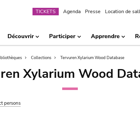
Submenu
TICKETS
Agenda
Presse
Location de sal
Découvrir
Participer
Apprendre
R
bibliothèques
Collections
Tervuren Xylarium Wood Database
uren Xylarium Wood Dat
ct persons