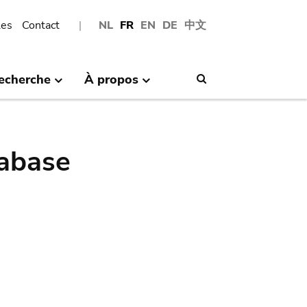
les
Contact
NL
FR
EN
DE
中文
echerche
À propos
Search
abase