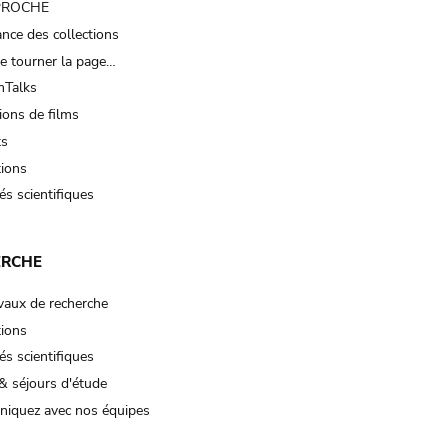
 PROCHE
nce des collections
e tourner la page…
Talks
ions de films
ts
tions
és scientifiques
ERCHE
vaux de recherche
tions
és scientifiques
& séjours d'étude
iquez avec nos équipes