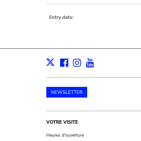
Entry date:
Facebook
Instagram
Youtube
Print
X
NEWSLETTER
Main
VOTRE VISITE
navigation
Heures d'ouverture