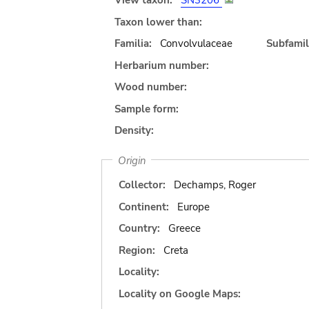
View taxon:
SN3206
Taxon lower than:
Familia:
Convolvulaceae
Subfamil
Herbarium number:
Wood number:
Sample form:
Density:
Origin
Collector:
Dechamps, Roger
Continent:
Europe
Country:
Greece
Region:
Creta
Locality:
Locality on Google Maps: