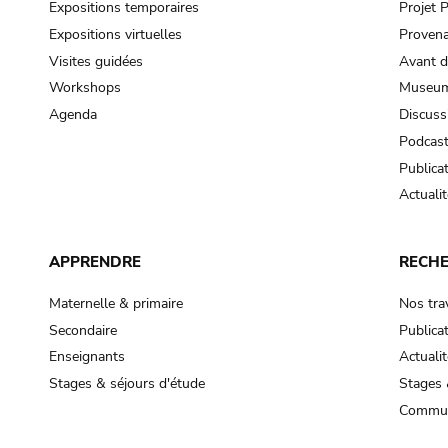
Expositions temporaires
Projet
Expositions virtuelles
Provena
Visites guidées
Avant d
Workshops
Museum
Agenda
Discuss
Podcas
Publica
Actualit
APPRENDRE
RECH
Maternelle & primaire
Nos tra
Secondaire
Publica
Enseignants
Actualit
Stages & séjours d'étude
Stages 
Commun