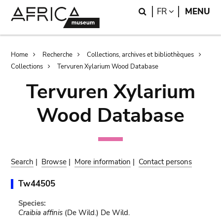
Skip
Skip
Search
LANGUAGE
FR
MENU
to
to
main
search
content
Breadcrumb
Home
Recherche
Collections, archives et bibliothèques
Collections
Tervuren Xylarium Wood Database
Tervuren Xylarium
Wood Database
Search
|
Browse
|
More information
|
Contact persons
Tw44505
Species:
Craibia affinis
(De Wild.) De Wild.