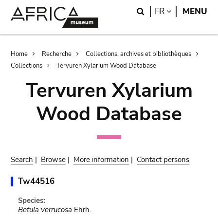
Skip
Skip
Search
LANGUAGE
FR
MENU
to
to
main
search
content
Breadcrumb
Home
Recherche
Collections, archives et bibliothèques
Collections
Tervuren Xylarium Wood Database
Tervuren Xylarium
Wood Database
Search
|
Browse
|
More information
|
Contact persons
Tw44516
Species:
Betula verrucosa
Ehrh.