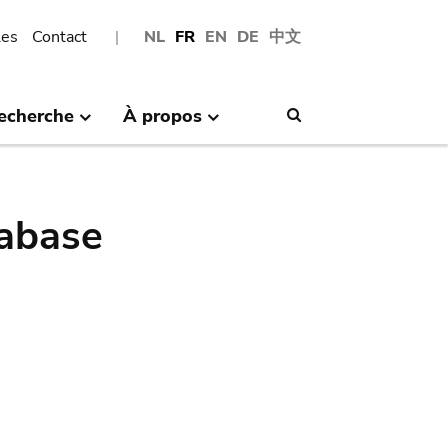
les
Contact
NL
FR
EN
DE
中文
echerche
À propos
Search
abase