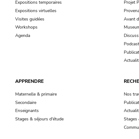
Expositions temporaires
Projet
Expositions virtuelles
Provena
Visites guidées
Avant d
Workshops
Museum
Agenda
Discuss
Podcas
Publica
Actualit
APPRENDRE
RECH
Maternelle & primaire
Nos tra
Secondaire
Publica
Enseignants
Actualit
Stages & séjours d'étude
Stages 
Commun