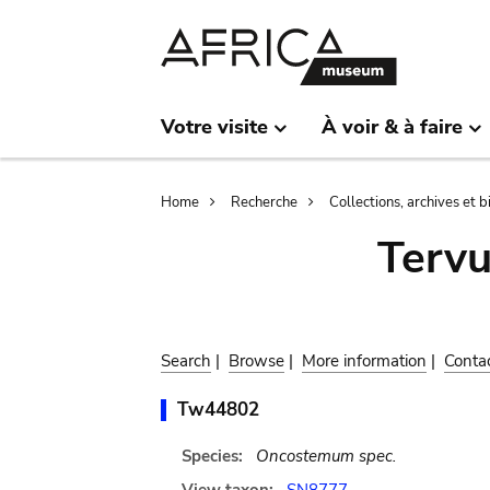
Skip
Skip
to
to
main
search
content
Votre visite
À voir & à faire
Breadcrumb
Home
Recherche
Collections, archives et 
Terv
Search
|
Browse
|
More information
|
Conta
Tw44802
Species:
Oncostemum spec.