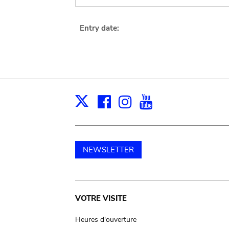
Entry date:
Facebook
Instagram
Youtube
Print
X
NEWSLETTER
Main
VOTRE VISITE
navigation
Heures d'ouverture