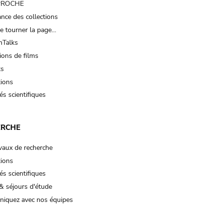
 PROCHE
nce des collections
e tourner la page…
Talks
ions de films
ts
tions
és scientifiques
ERCHE
vaux de recherche
tions
és scientifiques
& séjours d'étude
iquez avec nos équipes