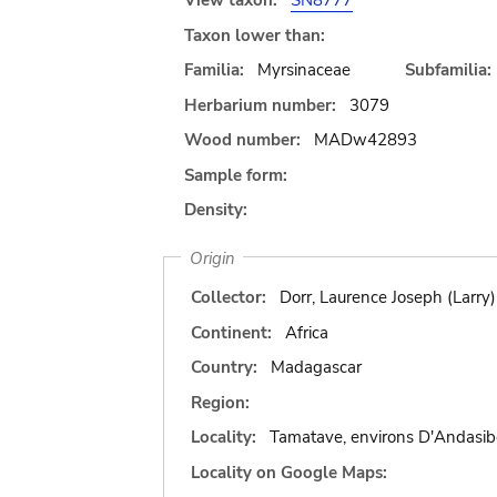
View taxon:
SN8777
Taxon lower than:
Familia:
Myrsinaceae
Subfamilia:
Herbarium number:
3079
Wood number:
MADw42893
Sample form:
Density:
Origin
Collector:
Dorr, Laurence Joseph (Larry)
Continent:
Africa
Country:
Madagascar
Region:
Locality:
Tamatave, environs D'Andasib
Locality on Google Maps: