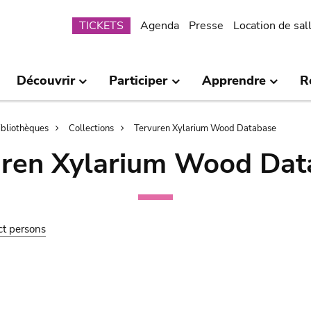
Submenu
TICKETS
Agenda
Presse
Location de sal
Découvrir
Participer
Apprendre
R
bibliothèques
Collections
Tervuren Xylarium Wood Database
uren Xylarium Wood Dat
ct persons