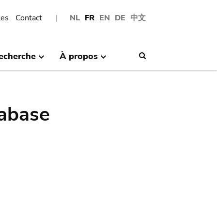
les
Contact
NL
FR
EN
DE
中文
echerche
À propos
Search
abase