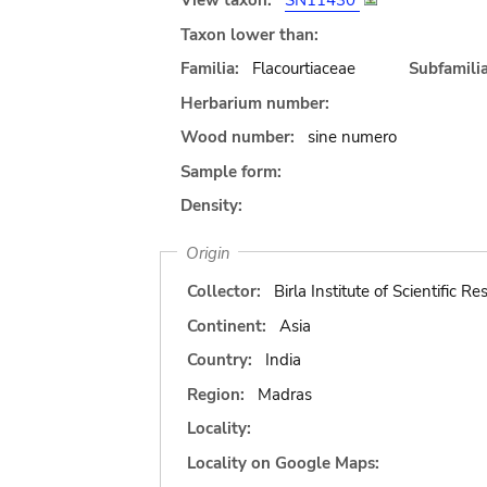
View taxon:
SN11430
Taxon lower than:
Familia:
Flacourtiaceae
Subfamilia
Herbarium number:
Wood number:
sine numero
Sample form:
Density:
Origin
Collector:
Birla Institute of Scientific R
Continent:
Asia
Country:
India
Region:
Madras
Locality:
Locality on Google Maps: