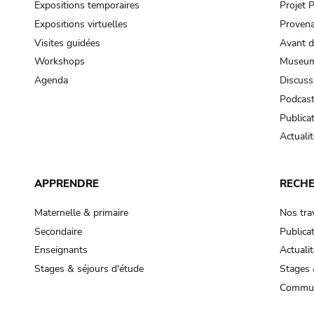
Expositions temporaires
Projet
Expositions virtuelles
Provena
Visites guidées
Avant d
Workshops
Museum
Agenda
Discuss
Podcas
Publica
Actualit
APPRENDRE
RECH
Maternelle & primaire
Nos tra
Secondaire
Publica
Enseignants
Actualit
Stages & séjours d'étude
Stages 
Commun