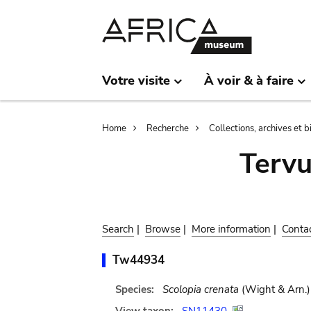
Skip
Skip
to
to
main
search
content
Votre visite
À voir & à faire
Breadcrumb
Home
Recherche
Collections, archives et 
Terv
Search
|
Browse
|
More information
|
Conta
Tw44934
Species:
Scolopia crenata
(Wight & Arn.)