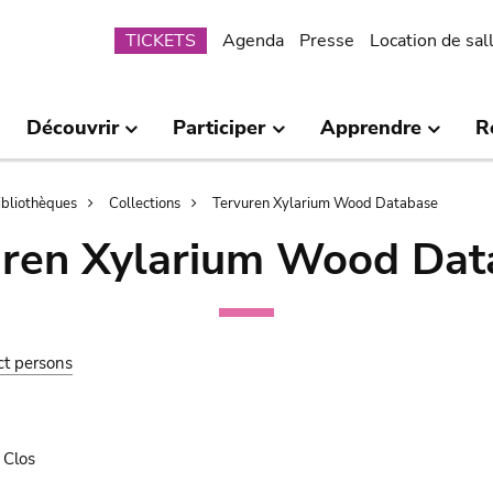
Submenu
TICKETS
Agenda
Presse
Location de sal
Découvrir
Participer
Apprendre
R
bibliothèques
Collections
Tervuren Xylarium Wood Database
uren Xylarium Wood Dat
ct persons
 Clos