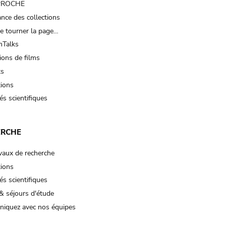
 PROCHE
nce des collections
e tourner la page…
Talks
ions de films
ts
tions
és scientifiques
ERCHE
vaux de recherche
tions
és scientifiques
& séjours d'étude
iquez avec nos équipes