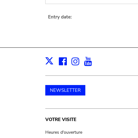
Entry date:
Facebook
Instagram
Youtube
Print
X
NEWSLETTER
Main
VOTRE VISITE
navigation
Heures d'ouverture