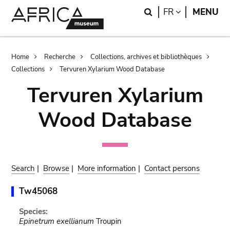
Skip
Skip
Search
LANGUAGE
FR
MENU
to
to
main
search
content
Breadcrumb
Home
Recherche
Collections, archives et bibliothèques
Collections
Tervuren Xylarium Wood Database
Tervuren Xylarium
Wood Database
Search
|
Browse
|
More information
|
Contact persons
Tw45068
Species:
Epinetrum exellianum
Troupin