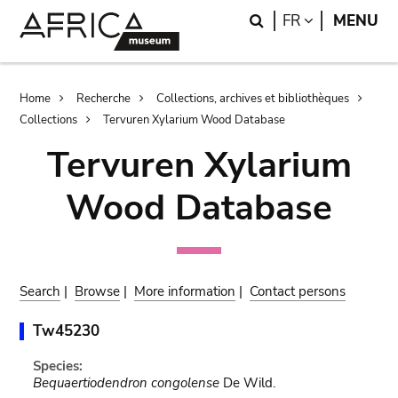
Skip
Skip
Search
LANGUAGE
FR
MENU
to
to
main
search
content
Breadcrumb
Home
Recherche
Collections, archives et bibliothèques
Collections
Tervuren Xylarium Wood Database
Tervuren Xylarium
Wood Database
Search
|
Browse
|
More information
|
Contact persons
Tw45230
Species:
Bequaertiodendron congolense
De Wild.