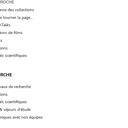
 PROCHE
nce des collections
e tourner la page…
Talks
ions de films
ts
tions
és scientifiques
ERCHE
vaux de recherche
tions
és scientifiques
& séjours d'étude
iquez avec nos équipes