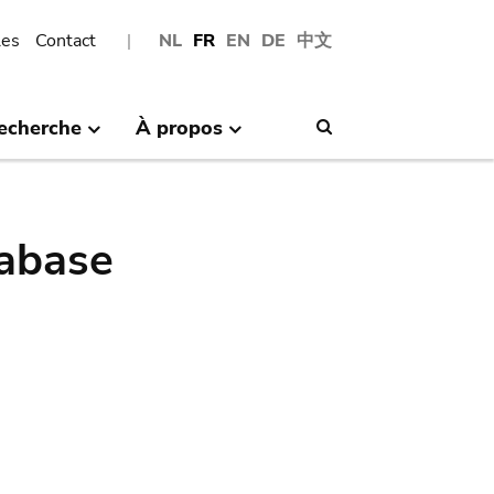
les
Contact
NL
FR
EN
DE
中文
echerche
À propos
Search
abase