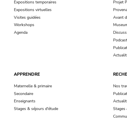
Expositions temporaires
Projet
Expositions virtuelles
Provena
Visites guidées
Avant d
Workshops
Museum
Agenda
Discuss
Podcas
Publica
Actualit
APPRENDRE
RECH
Maternelle & primaire
Nos tra
Secondaire
Publica
Enseignants
Actualit
Stages & séjours d'étude
Stages 
Commun