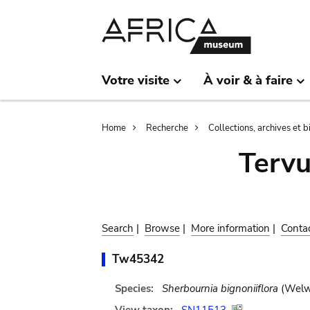
Skip
Skip
to
to
main
search
content
Votre visite
À voir & à faire
Breadcrumb
Home
Recherche
Collections, archives et 
Terv
Search
|
Browse
|
More information
|
Conta
Tw45342
Species:
Sherbournia bignoniiflora
(Welw