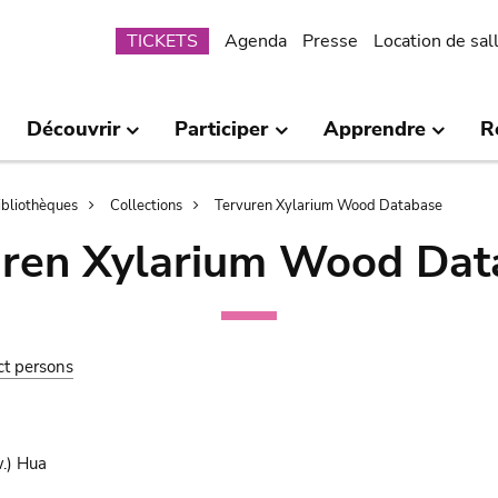
Submenu
TICKETS
Agenda
Presse
Location de sal
Découvrir
Participer
Apprendre
R
bibliothèques
Collections
Tervuren Xylarium Wood Database
uren Xylarium Wood Dat
ct persons
.) Hua