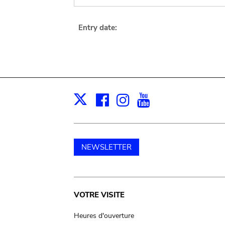
Entry date:
Facebook
Instagram
Youtube
Print
X
NEWSLETTER
Main
VOTRE VISITE
navigation
Heures d'ouverture