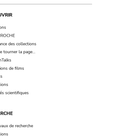
UVRIR
ions
 PROCHE
nce des collections
e tourner la page…
Talks
ions de films
ts
tions
és scientifiques
ERCHE
vaux de recherche
tions