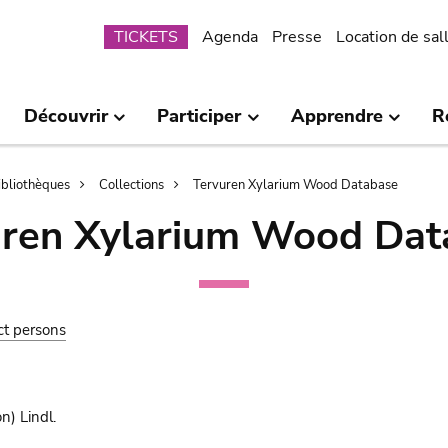
Submenu
TICKETS
Agenda
Presse
Location de sal
Découvrir
Participer
Apprendre
R
bibliothèques
Collections
Tervuren Xylarium Wood Database
uren Xylarium Wood Dat
ct persons
n) Lindl.