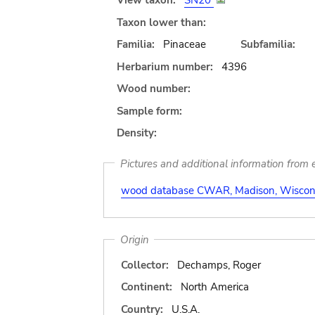
View taxon:
SN20
Taxon lower than:
Familia:
Pinaceae
Subfamilia:
Herbarium number:
4396
Wood number:
Sample form:
Density:
Pictures and additional information from e
wood database CWAR, Madison, Wiscons
Origin
Collector:
Dechamps, Roger
Continent:
North America
Country:
U.S.A.