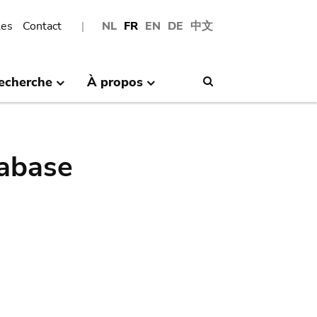
les
Contact
NL
FR
EN
DE
中文
echerche
À propos
Search
abase