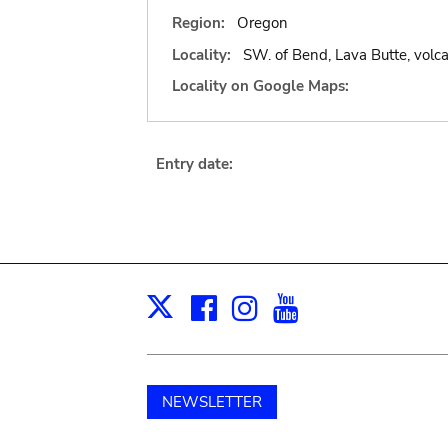
Region:
Oregon
Locality:
SW. of Bend, Lava Butte, volcan
Locality on Google Maps:
Entry date:
Facebook
Instagram
Youtube
Print
X
NEWSLETTER