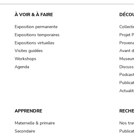
À VOIR & À FAIRE
DÉCO
Exposition permanente
Collect
Expositions temporaires
Projet
Expositions virtuelles
Provena
Visites guidées
Avant d
Workshops
Museum
Agenda
Discuss
Podcas
Publica
Actualit
APPRENDRE
RECH
Maternelle & primaire
Nos tra
Secondaire
Publica