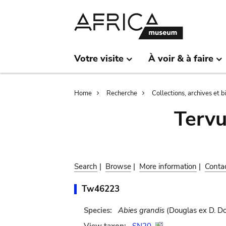
Skip
Skip
to
to
main
search
content
Votre visite
À voir & à faire
Breadcrumb
Home
Recherche
Collections, archives et 
Terv
Search
|
Browse
|
More information
|
Conta
Tw46223
Species:
Abies grandis
(Douglas ex D. Do