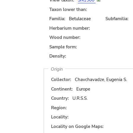
View taxon:
SN1500
Taxon lower than:
Familia:
Betulaceae
Subfamilia:
Herbarium number:
Wood number:
Sample form:
Density:
Origin
Collector:
Chavchavadze, Eugenia S.
Continent:
Europe
Country:
U.R.S.S.
Region:
Locality:
Locality on Google Maps: