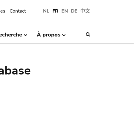
les
Contact
NL
FR
EN
DE
中文
echerche
À propos
Search
abase