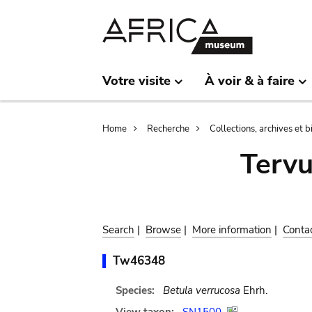
Skip
Skip
to
to
main
search
content
Votre visite
À voir & à faire
Breadcrumb
Home
Recherche
Collections, archives et 
Terv
Search
|
Browse
|
More information
|
Conta
Tw46348
Species:
Betula verrucosa
Ehrh.