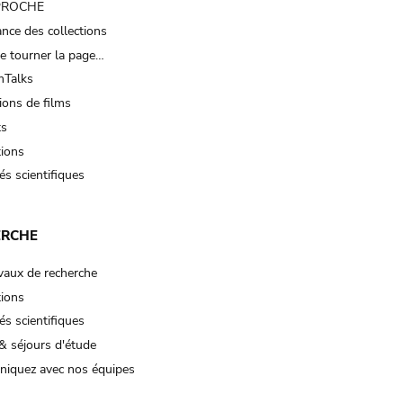
 PROCHE
nce des collections
e tourner la page…
Talks
ions de films
ts
tions
és scientifiques
ERCHE
vaux de recherche
tions
és scientifiques
& séjours d'étude
iquez avec nos équipes