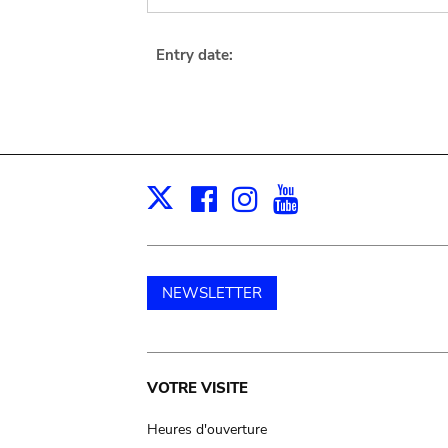
Entry date:
Facebook
Instagram
Youtube
Print
X
NEWSLETTER
Main
VOTRE VISITE
navigation
Heures d'ouverture