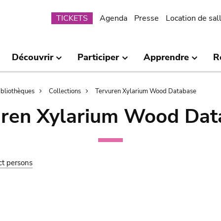
Submenu
TICKETS
Agenda
Presse
Location de sal
Découvrir
Participer
Apprendre
R
bibliothèques
Collections
Tervuren Xylarium Wood Database
uren Xylarium Wood Dat
ct persons