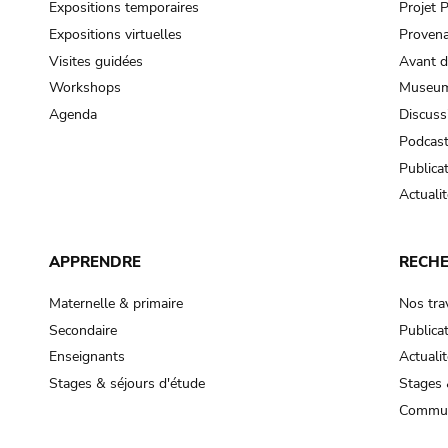
Expositions temporaires
Projet
Expositions virtuelles
Provena
Visites guidées
Avant d
Workshops
Museum
Agenda
Discuss
Podcas
Publica
Actualit
APPRENDRE
RECH
Maternelle & primaire
Nos tra
Secondaire
Publica
Enseignants
Actualit
Stages & séjours d'étude
Stages 
Commun