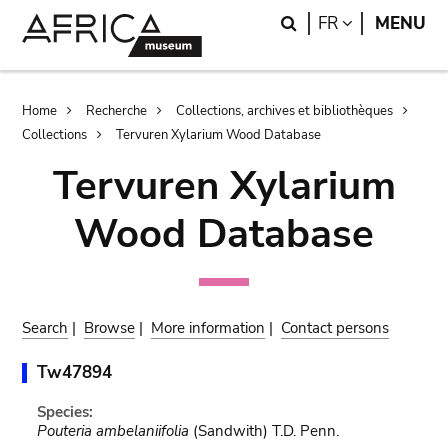
Skip
Skip
Search
LANGUAGE
FR
MENU
to
to
main
search
content
Breadcrumb
Home
Recherche
Collections, archives et bibliothèques
Collections
Tervuren Xylarium Wood Database
Tervuren Xylarium
Wood Database
Search
|
Browse
|
More information
|
Contact persons
Tw47894
Species:
Pouteria ambelaniifolia
(Sandwith) T.D. Penn.