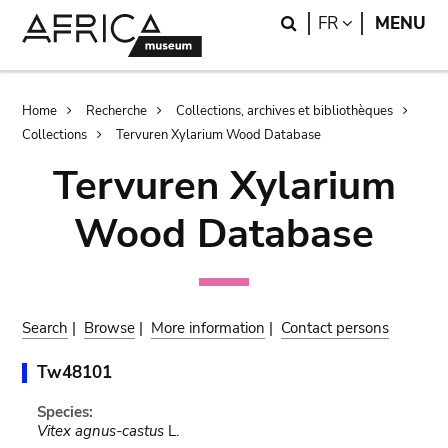
Skip
Skip
Search
LANGUAGE
FR
MENU
to
to
main
search
content
Breadcrumb
Home
Recherche
Collections, archives et bibliothèques
Collections
Tervuren Xylarium Wood Database
Tervuren Xylarium
Wood Database
Search
|
Browse
|
More information
|
Contact persons
Tw48101
Species:
Vitex agnus-castus
L.