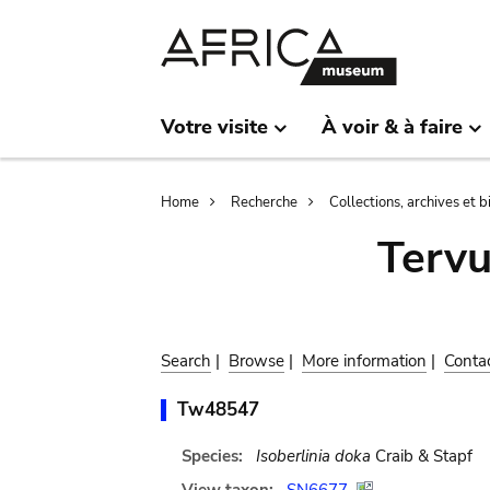
Skip
Skip
to
to
main
search
content
Votre visite
À voir & à faire
Breadcrumb
Home
Recherche
Collections, archives et 
Terv
Search
|
Browse
|
More information
|
Conta
Tw48547
Species:
Isoberlinia doka
Craib & Stapf