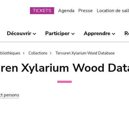
Submenu
TICKETS
Agenda
Presse
Location de sal
Découvrir
Participer
Apprendre
R
bibliothèques
Collections
Tervuren Xylarium Wood Database
uren Xylarium Wood Dat
ct persons