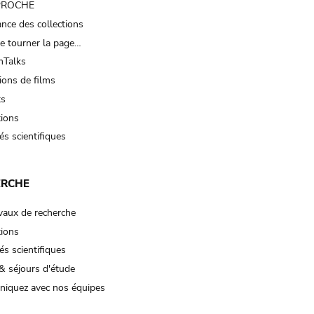
 PROCHE
nce des collections
e tourner la page…
Talks
ions de films
ts
tions
és scientifiques
ERCHE
vaux de recherche
tions
és scientifiques
& séjours d'étude
iquez avec nos équipes