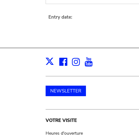
Entry date:
Facebook
Instagram
Youtube
Print
X
NEWSLETTER
Main
VOTRE VISITE
navigation
Heures d'ouverture