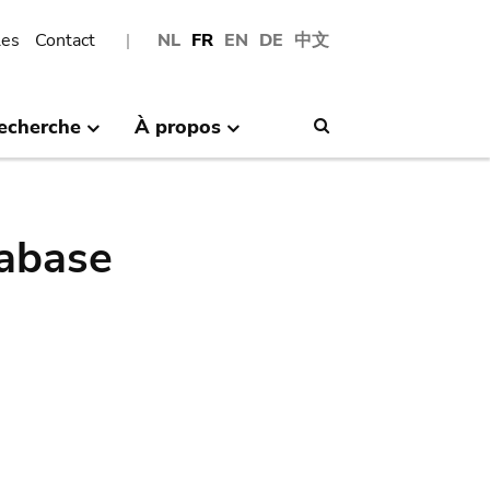
les
Contact
NL
FR
EN
DE
中文
echerche
À propos
Search
abase