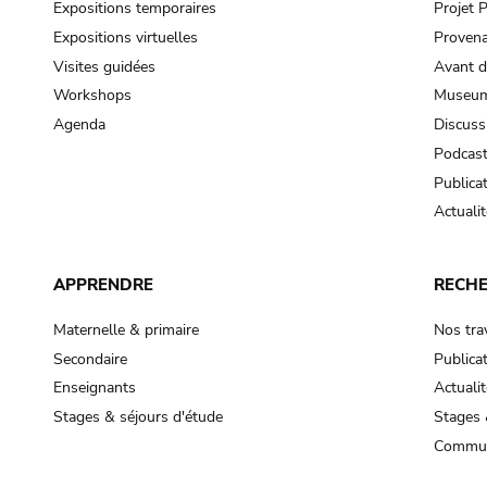
Expositions temporaires
Projet
Expositions virtuelles
Provena
Visites guidées
Avant d
Workshops
Museum
Agenda
Discuss
Podcas
Publica
Actualit
APPRENDRE
RECH
Maternelle & primaire
Nos tra
Secondaire
Publica
Enseignants
Actualit
Stages & séjours d'étude
Stages 
Commun