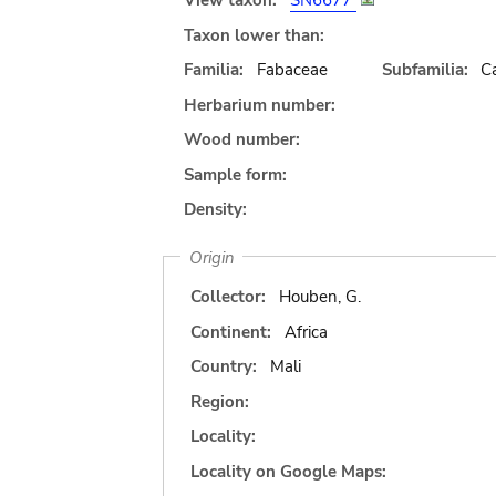
View taxon:
SN6677
Taxon lower than:
Familia:
Fabaceae
Subfamilia:
C
Herbarium number:
Wood number:
Sample form:
Density:
Origin
Collector:
Houben, G.
Continent:
Africa
Country:
Mali
Region:
Locality:
Locality on Google Maps: