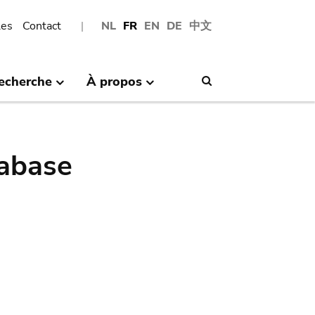
les
Contact
NL
FR
EN
DE
中文
echerche
À propos
Search
abase