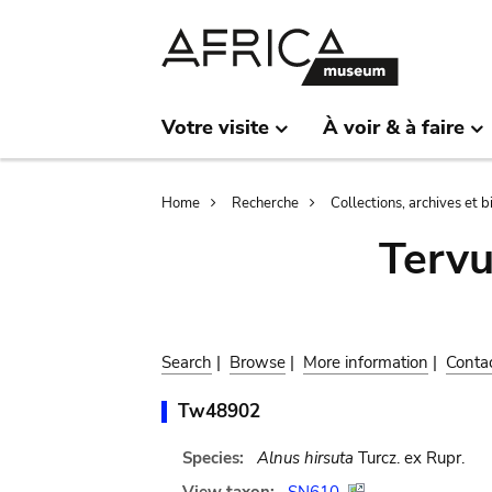
Skip
Skip
to
to
main
search
content
Votre visite
À voir & à faire
Breadcrumb
Home
Recherche
Collections, archives et 
Terv
Search
|
Browse
|
More information
|
Conta
Tw48902
Species:
Alnus hirsuta
Turcz. ex Rupr.