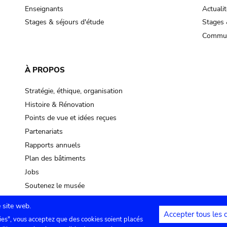
Enseignants
Actualit
Stages & séjours d'étude
Stages 
Commun
À PROPOS
Stratégie, éthique, organisation
Histoire & Rénovation
Points de vue et idées reçues
Partenariats
Rapports annuels
Plan des bâtiments
Jobs
Soutenez le musée
 site web.
Accepter tous les 
ies", vous acceptez que des cookies soient placés