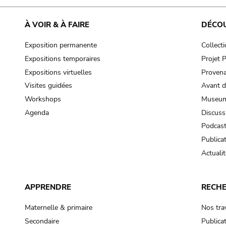
À VOIR & À FAIRE
DÉCO
Exposition permanente
Collect
Expositions temporaires
Projet
Expositions virtuelles
Provena
Visites guidées
Avant d
Workshops
Museum
Agenda
Discuss
Podcas
Publica
Actualit
APPRENDRE
RECH
Maternelle & primaire
Nos tra
Secondaire
Publica