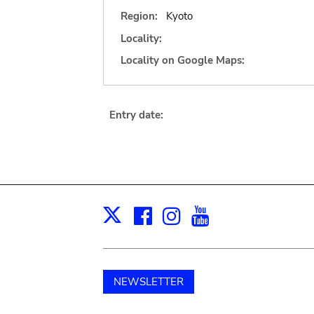
Region:
Kyoto
Locality:
Locality on Google Maps:
Entry date:
Facebook
Instagram
Youtube
Print
X
NEWSLETTER