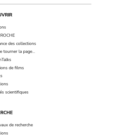
UVRIR
ions
 PROCHE
nce des collections
e tourner la page…
Talks
ions de films
ts
tions
és scientifiques
ERCHE
vaux de recherche
tions