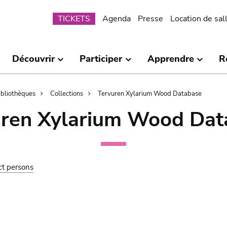
Submenu
TICKETS
Agenda
Presse
Location de sal
Découvrir
Participer
Apprendre
R
bibliothèques
Collections
Tervuren Xylarium Wood Database
uren Xylarium Wood Dat
ct persons