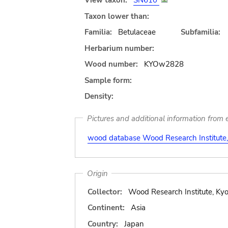
View taxon:
SN610
Taxon lower than:
Familia:
Betulaceae
Subfamilia:
Herbarium number:
Wood number:
KYOw2828
Sample form:
Density:
Pictures and additional information from e
wood database Wood Research Institute, 
Origin
Collector:
Wood Research Institute, Kyo
Continent:
Asia
Country:
Japan