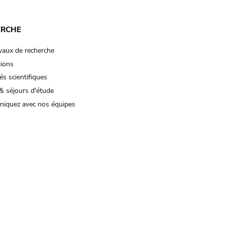
ERCHE
vaux de recherche
tions
és scientifiques
& séjours d'étude
iquez avec nos équipes