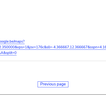
google.be/maps?
12.350000&vps=1&jsv=176c&sll=-4.366667,12.366667&sspn=4.1
A&split=0
Previous page