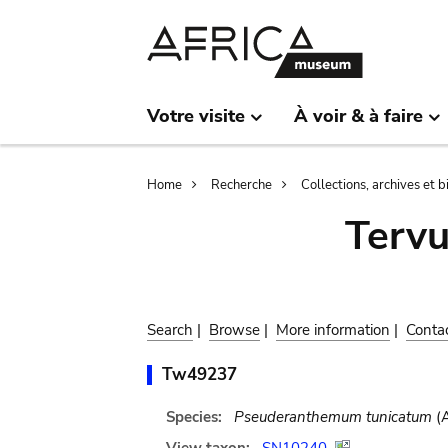
Skip
Skip
to
to
main
search
content
Votre visite
À voir & à faire
Breadcrumb
Home
Recherche
Collections, archives et 
Terv
Search
|
Browse
|
More information
|
Conta
Tw49237
Species:
Pseuderanthemum tunicatum
(A