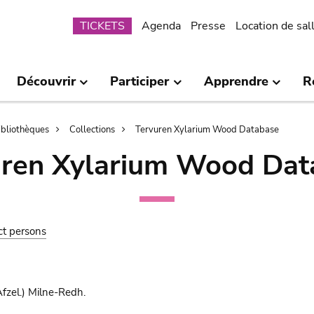
Submenu
TICKETS
Agenda
Presse
Location de sal
Découvrir
Participer
Apprendre
R
bibliothèques
Collections
Tervuren Xylarium Wood Database
uren Xylarium Wood Dat
ct persons
fzel.) Milne-Redh.