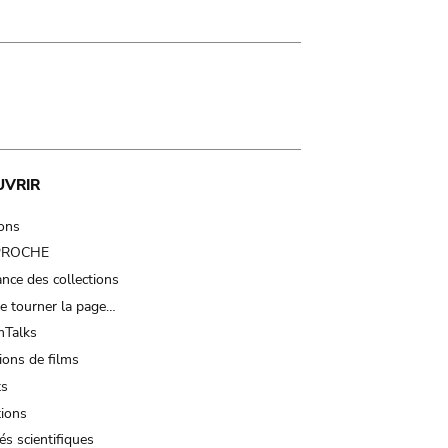
UVRIR
ions
 PROCHE
nce des collections
e tourner la page…
Talks
ions de films
ts
tions
és scientifiques