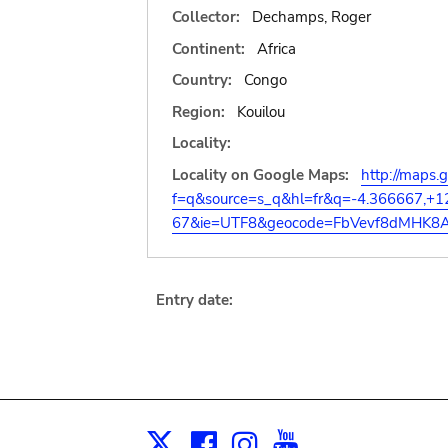
Collector:
Dechamps, Roger
Continent:
Africa
Country:
Congo
Region:
Kouilou
Locality:
Locality on Google Maps:
http://maps.
f=q&source=s_q&hl=fr&q=-4.366667,+
67&ie=UTF8&geocode=FbVevf8dMHK8A
Entry date:
Facebook
Instagram
Youtube
Print
X