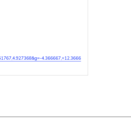
61767,4.927368&g=-4.366667,+12.3666