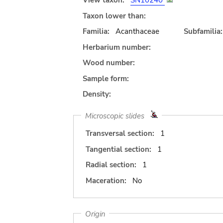
View taxon:
SN10240
Taxon lower than:
Familia:
Acanthaceae
Subfamilia:
Herbarium number:
Wood number:
Sample form:
Density:
Microscopic slides
Transversal section:
1
Tangential section:
1
Radial section:
1
Maceration:
No
Origin