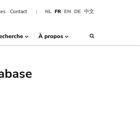
les
Contact
NL
FR
EN
DE
中文
echerche
À propos
Search
abase