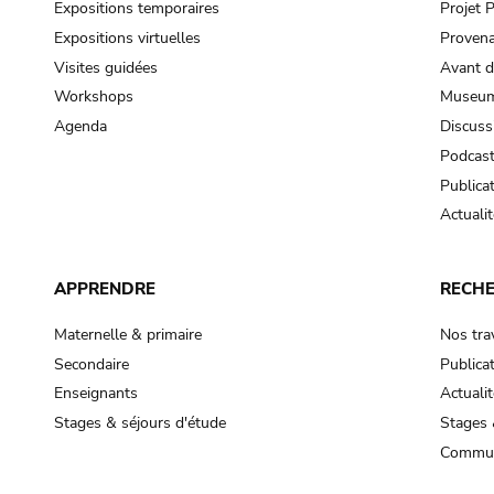
Expositions temporaires
Projet
Expositions virtuelles
Provena
Visites guidées
Avant d
Workshops
Museum
Agenda
Discuss
Podcas
Publica
Actualit
APPRENDRE
RECH
Maternelle & primaire
Nos tra
Secondaire
Publica
Enseignants
Actualit
Stages & séjours d'étude
Stages 
Commun