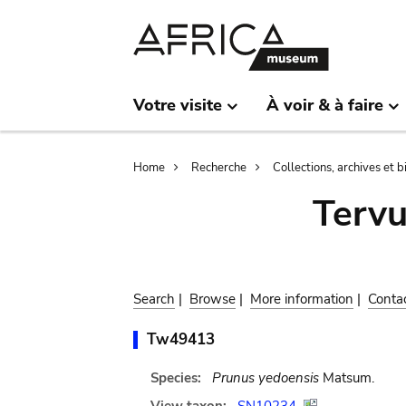
Skip
Skip
to
to
main
search
content
Votre visite
À voir & à faire
Breadcrumb
Home
Recherche
Collections, archives et 
Terv
Search
|
Browse
|
More information
|
Conta
Tw49413
Species:
Prunus yedoensis
Matsum.