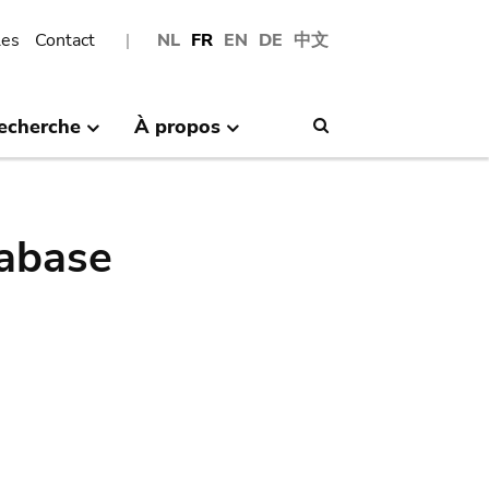
les
Contact
NL
FR
EN
DE
中文
echerche
À propos
Search
abase