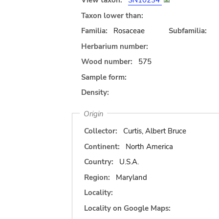
View taxon:
SN10234
Taxon lower than:
Familia:
Rosaceae
Subfamilia:
Herbarium number:
Wood number:
575
Sample form:
Density:
Origin
Collector:
Curtis, Albert Bruce
Continent:
North America
Country:
U.S.A.
Region:
Maryland
Locality:
Locality on Google Maps: