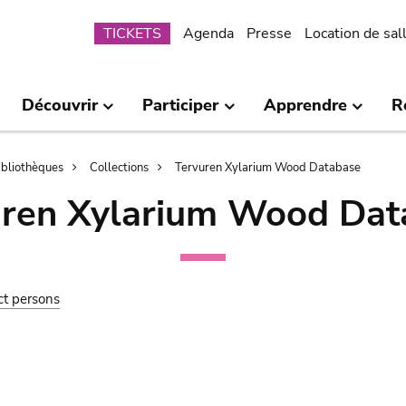
Submenu
TICKETS
Agenda
Presse
Location de sal
Découvrir
Participer
Apprendre
R
bibliothèques
Collections
Tervuren Xylarium Wood Database
uren Xylarium Wood Dat
ct persons