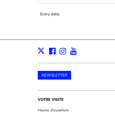
Entry date:
Facebook
Instagram
Youtube
Print
X
NEWSLETTER
Main
VOTRE VISITE
navigation
Heures d'ouverture