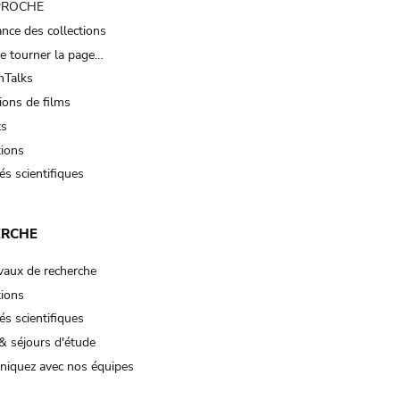
 PROCHE
nce des collections
e tourner la page…
Talks
ions de films
ts
tions
és scientifiques
ERCHE
vaux de recherche
tions
és scientifiques
& séjours d'étude
iquez avec nos équipes