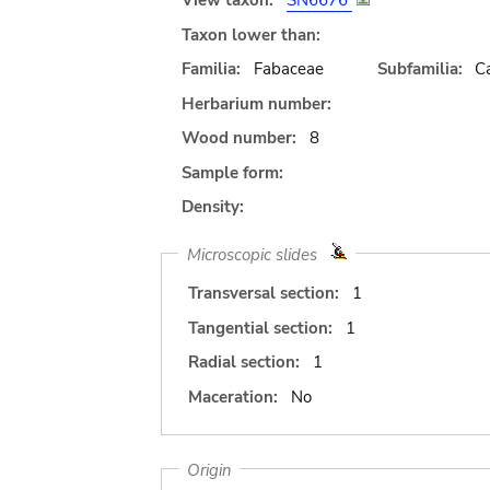
View taxon:
SN6676
Taxon lower than:
Familia:
Fabaceae
Subfamilia:
C
Herbarium number:
Wood number:
8
Sample form:
Density:
Microscopic slides
Transversal section:
1
Tangential section:
1
Radial section:
1
Maceration:
No
Origin