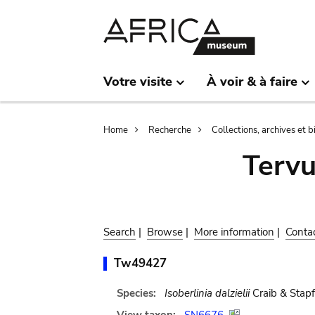
Skip
Skip
to
to
main
search
content
Votre visite
À voir & à faire
Breadcrumb
Home
Recherche
Collections, archives et 
Terv
Search
|
Browse
|
More information
|
Conta
Tw49427
Species:
Isoberlinia dalzielii
Craib & Stapf