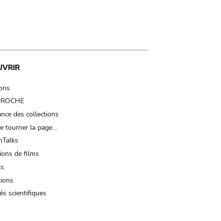
UVRIR
ions
 PROCHE
nce des collections
e tourner la page…
Talks
ions de films
ts
tions
és scientifiques