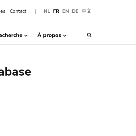
les
Contact
NL
FR
EN
DE
中文
echerche
À propos
Search
abase