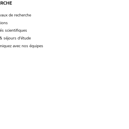
ERCHE
vaux de recherche
tions
és scientifiques
& séjours d'étude
iquez avec nos équipes