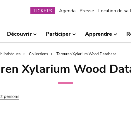
Submenu
TICKETS
Agenda
Presse
Location de sal
Découvrir
Participer
Apprendre
R
bibliothèques
Collections
Tervuren Xylarium Wood Database
uren Xylarium Wood Dat
ct persons