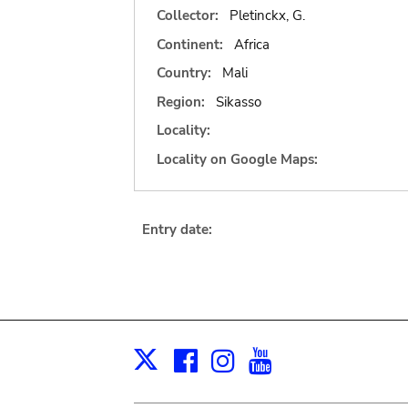
Collector:
Pletinckx, G.
Continent:
Africa
Country:
Mali
Region:
Sikasso
Locality:
Locality on Google Maps:
Entry date:
Facebook
Instagram
Youtube
Print
X