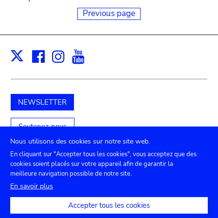
Previous page
Facebook
Instagram
Youtube
Print
X
NEWSLETTER
Soutenez-nous
Nous utilisons des cookies sur notre site web.
En cliquant sur "Accepter tous les cookies", vous acceptez que des
cookies soient placés sur votre appareil afin de garantir la
Submenu
TICKETS
Agenda
Presse
Location de salles
meilleure navigation possible de notre site.
Contact
En savoir plus
footer
Paramètres de confidentialité
Accepter tous les cookies
Mentions juridiques