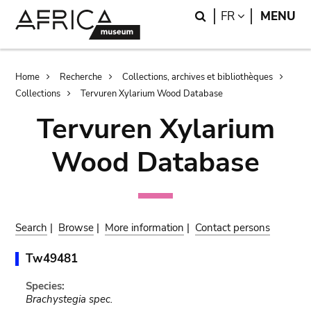
Skip
Skip
Search
LANGUAGE
FR
MENU
to
to
main
search
content
Breadcrumb
Home
Recherche
Collections, archives et bibliothèques
Collections
Tervuren Xylarium Wood Database
Tervuren Xylarium
Wood Database
Search
|
Browse
|
More information
|
Contact persons
Tw49481
Species:
Brachystegia spec.