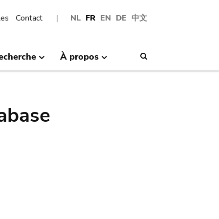
les
Contact
NL
FR
EN
DE
中文
echerche
À propos
Search
abase