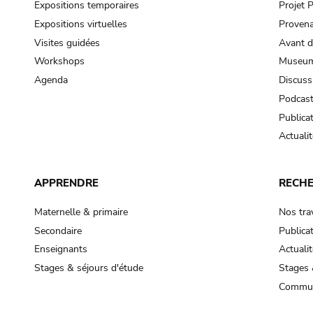
Expositions temporaires
Projet
Expositions virtuelles
Provena
Visites guidées
Avant d
Workshops
Museum
Agenda
Discuss
Podcas
Publica
Actualit
APPRENDRE
RECH
Maternelle & primaire
Nos tra
Secondaire
Publica
Enseignants
Actualit
Stages & séjours d'étude
Stages 
Commun