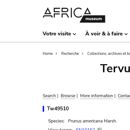
Skip
Skip
to
to
main
search
content
Votre visite
À voir & à faire
Breadcrumb
Home
Recherche
Collections, archives et 
Terv
Search
|
Browse
|
More information
|
Conta
Tw49510
Species:
Prunus americana
Marsh.