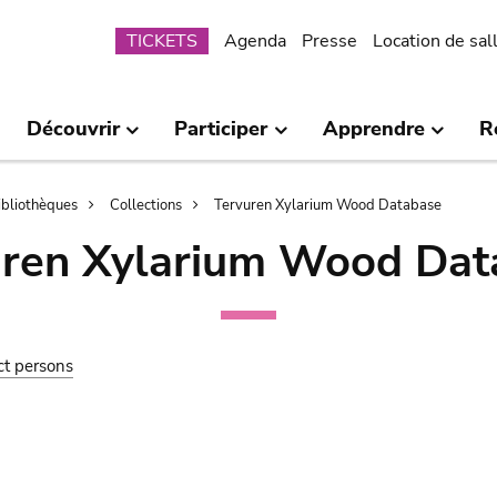
Submenu
TICKETS
Agenda
Presse
Location de sal
Découvrir
Participer
Apprendre
R
bibliothèques
Collections
Tervuren Xylarium Wood Database
uren Xylarium Wood Dat
ct persons