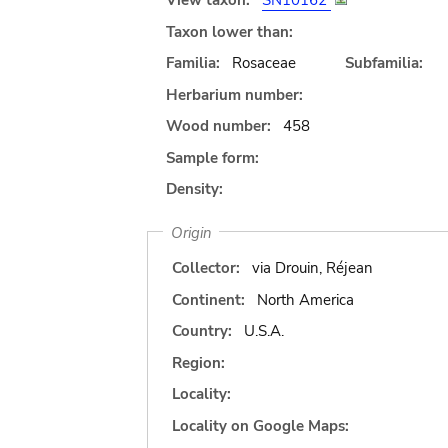
View taxon:
SN10162
Taxon lower than:
Familia:
Rosaceae
Subfamilia:
Herbarium number:
Wood number:
458
Sample form:
Density:
Origin
Collector:
via Drouin, Réjean
Continent:
North America
Country:
U.S.A.
Region:
Locality:
Locality on Google Maps: