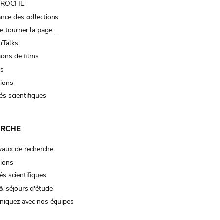
 PROCHE
nce des collections
e tourner la page…
Talks
ions de films
ts
tions
és scientifiques
ERCHE
vaux de recherche
tions
és scientifiques
& séjours d'étude
iquez avec nos équipes