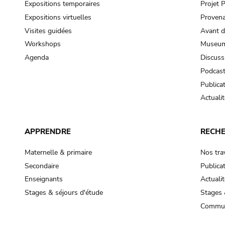
Expositions temporaires
Projet
Expositions virtuelles
Provena
Visites guidées
Avant d
Workshops
Museum
Agenda
Discuss
Podcas
Publica
Actualit
APPRENDRE
RECH
Maternelle & primaire
Nos tra
Secondaire
Publica
Enseignants
Actualit
Stages & séjours d'étude
Stages 
Commun