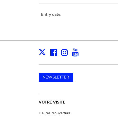
Entry date:
Facebook
Instagram
Youtube
Print
X
NEWSLETTER
Main
VOTRE VISITE
navigation
Heures d'ouverture