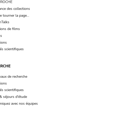
 PROCHE
nce des collections
e tourner la page…
Talks
ions de films
ts
tions
és scientifiques
ERCHE
vaux de recherche
tions
és scientifiques
& séjours d'étude
iquez avec nos équipes