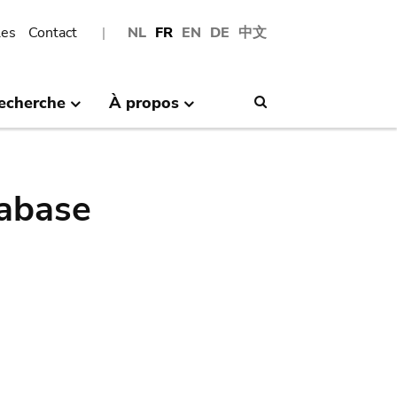
les
Contact
NL
FR
EN
DE
中文
echerche
À propos
Search
abase