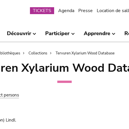
Submenu
TICKETS
Agenda
Presse
Location de sal
Découvrir
Participer
Apprendre
R
bibliothèques
Collections
Tervuren Xylarium Wood Database
uren Xylarium Wood Dat
ct persons
n) Lindl.