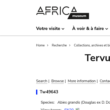
Skip
Skip
to
to
main
search
content
Votre visite
À voir & à faire
Breadcrumb
Home
Recherche
Collections, archives et 
Terv
Search
|
Browse
|
More information
|
Conta
Tw49643
Species:
Abies grandis
(Douglas ex D. Do