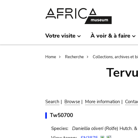
Skip
Skip
to
to
main
search
content
Votre visite
À voir & à faire
Breadcrumb
Home
Recherche
Collections, archives et 
Terv
Search
|
Browse
|
More information
|
Conta
Tw50700
Species:
Daniellia oliveri
(Rolfe) Hutch. & 