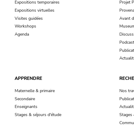
Expositions temporaires
Projet
Expositions virtuelles
Provena
Visites guidées
Avant d
Workshops
Museum
Agenda
Discuss
Podcas
Publica
Actualit
APPRENDRE
RECH
Maternelle & primaire
Nos tra
Secondaire
Publica
Enseignants
Actualit
Stages & séjours d'étude
Stages 
Commun