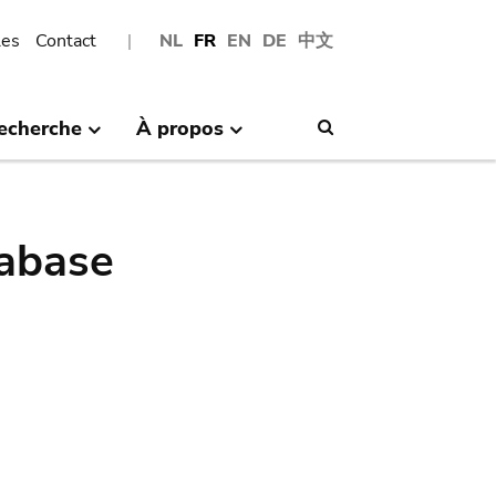
les
Contact
NL
FR
EN
DE
中文
echerche
À propos
Search
abase