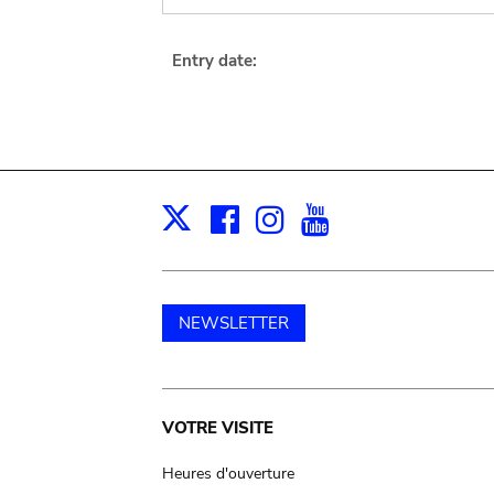
Entry date:
Facebook
Instagram
Youtube
Print
X
NEWSLETTER
Main
VOTRE VISITE
navigation
Heures d'ouverture