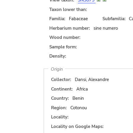
View taxon:
SN3875
Taxon lower than:
Familia:
Fabaceae
Subfamilia:
C
Herbarium number:
sine numero
Wood number:
Sample form:
Density:
Origin
Collector:
Dansi, Alexandre
Continent:
Africa
Country:
Benin
Region:
Cotonou
Locality:
Locality on Google Maps: