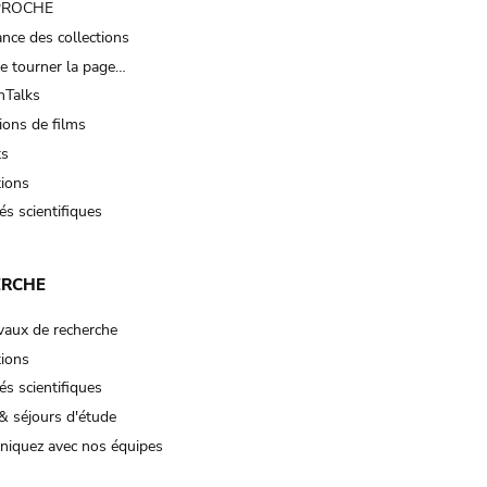
 PROCHE
nce des collections
e tourner la page…
Talks
ions de films
ts
tions
és scientifiques
ERCHE
vaux de recherche
tions
és scientifiques
& séjours d'étude
iquez avec nos équipes