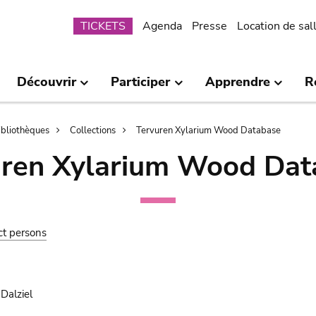
Submenu
TICKETS
Agenda
Presse
Location de sal
Découvrir
Participer
Apprendre
R
bibliothèques
Collections
Tervuren Xylarium Wood Database
uren Xylarium Wood Dat
ct persons
Dalziel