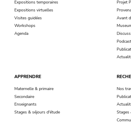
Expositions temporaires
Projet
Expositions virtuelles
Provena
Visites guidées
Avant d
Workshops
Museum
Agenda
Discuss
Podcas
Publica
Actualit
APPRENDRE
RECH
Maternelle & primaire
Nos tra
Secondaire
Publica
Enseignants
Actualit
Stages & séjours d'étude
Stages 
Commun