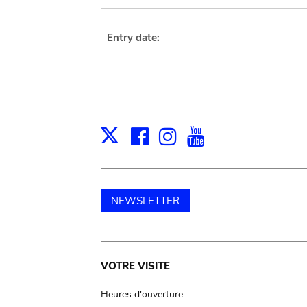
Entry date:
Facebook
Instagram
Youtube
Print
X
NEWSLETTER
Main
VOTRE VISITE
navigation
Heures d'ouverture