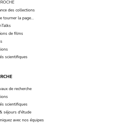
 PROCHE
nce des collections
e tourner la page…
Talks
ions de films
ts
tions
és scientifiques
ERCHE
vaux de recherche
tions
és scientifiques
& séjours d'étude
iquez avec nos équipes