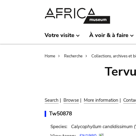
Skip
Skip
to
to
main
search
content
Votre visite
À voir & à faire
Breadcrumb
Home
Recherche
Collections, archives et 
Terv
Search
|
Browse
|
More information
|
Conta
Tw50878
Species:
Calycophyllum candidissimum
(