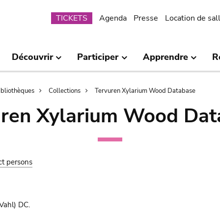
Submenu
TICKETS
Agenda
Presse
Location de sal
Découvrir
Participer
Apprendre
R
bibliothèques
Collections
Tervuren Xylarium Wood Database
uren Xylarium Wood Dat
ct persons
Vahl) DC.