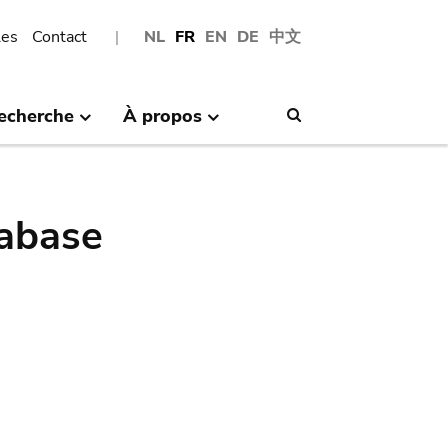
les
Contact
NL
FR
EN
DE
中文
echerche
À propos
Search
abase