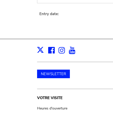
Entry date:
Facebook
Instagram
Youtube
Print
X
NEWSLETTER
Main
VOTRE VISITE
navigation
Heures d'ouverture