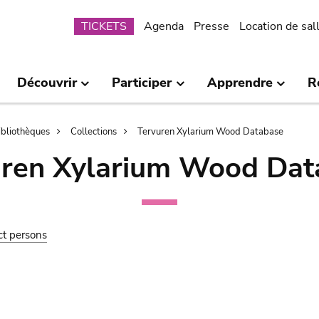
Submenu
TICKETS
Agenda
Presse
Location de sal
Découvrir
Participer
Apprendre
R
bibliothèques
Collections
Tervuren Xylarium Wood Database
uren Xylarium Wood Dat
ct persons