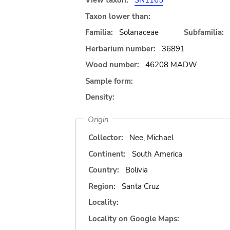
View taxon:
SN1165
Taxon lower than:
Familia:
Solanaceae
Subfamilia:
Herbarium number:
36891
Wood number:
46208 MADW
Sample form:
Density:
Origin
Collector:
Nee, Michael
Continent:
South America
Country:
Bolivia
Region:
Santa Cruz
Locality:
Locality on Google Maps: