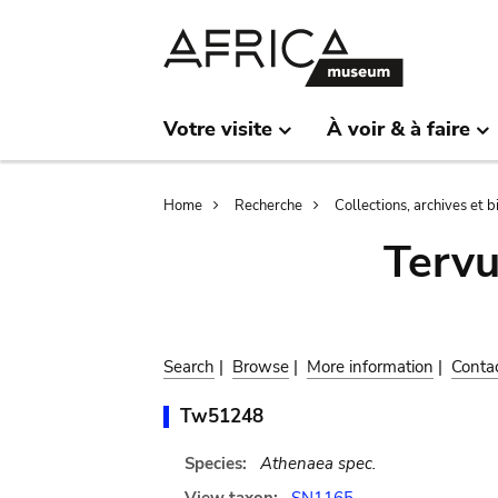
Skip
Skip
to
to
main
search
content
Votre visite
À voir & à faire
Breadcrumb
Home
Recherche
Collections, archives et 
Terv
Search
|
Browse
|
More information
|
Conta
Tw51248
Species:
Athenaea spec.