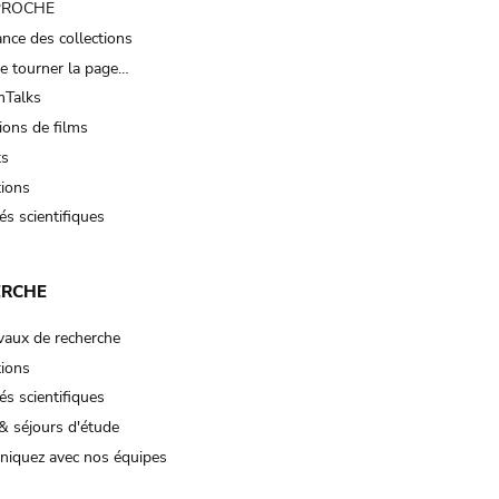
 PROCHE
nce des collections
e tourner la page…
Talks
ions de films
ts
tions
és scientifiques
ERCHE
vaux de recherche
tions
és scientifiques
& séjours d'étude
iquez avec nos équipes