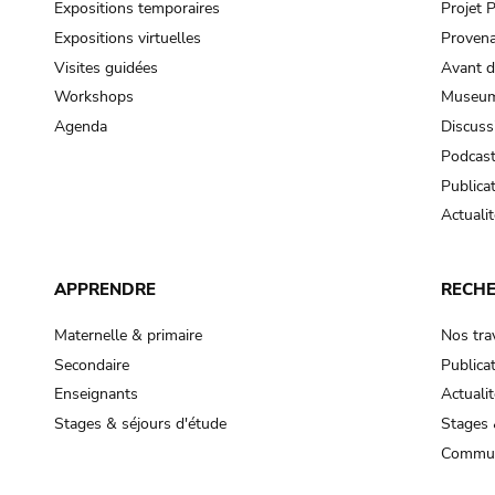
Expositions temporaires
Projet
Expositions virtuelles
Provena
Visites guidées
Avant d
Workshops
Museum
Agenda
Discuss
Podcas
Publica
Actualit
APPRENDRE
RECH
Maternelle & primaire
Nos tra
Secondaire
Publica
Enseignants
Actualit
Stages & séjours d'étude
Stages 
Commun