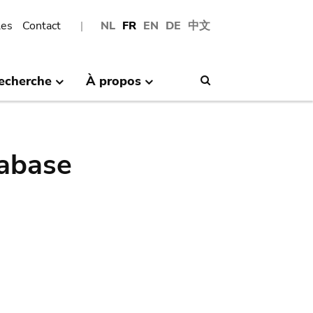
les
Contact
NL
FR
EN
DE
中文
echerche
À propos
Search
abase