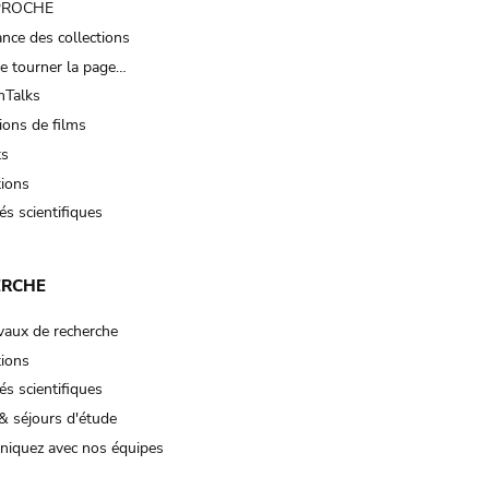
 PROCHE
nce des collections
e tourner la page…
Talks
ions de films
ts
tions
és scientifiques
ERCHE
vaux de recherche
tions
és scientifiques
& séjours d'étude
iquez avec nos équipes