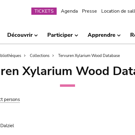
Submenu
TICKETS
Agenda
Presse
Location de sal
Découvrir
Participer
Apprendre
R
bibliothèques
Collections
Tervuren Xylarium Wood Database
uren Xylarium Wood Dat
ct persons
Dalziel