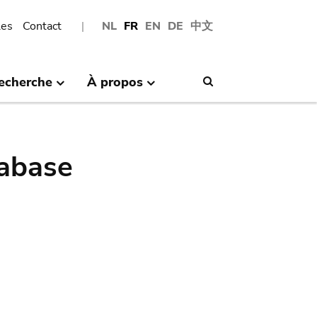
les
Contact
NL
FR
EN
DE
中文
echerche
À propos
Search
abase