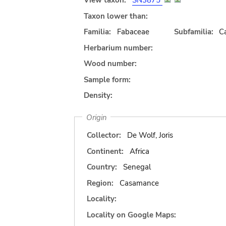
View taxon:
SN3875
Taxon lower than:
Familia:
Fabaceae
Subfamilia:
C
Herbarium number:
Wood number:
Sample form:
Density:
Origin
Collector:
De Wolf, Joris
Continent:
Africa
Country:
Senegal
Region:
Casamance
Locality:
Locality on Google Maps: