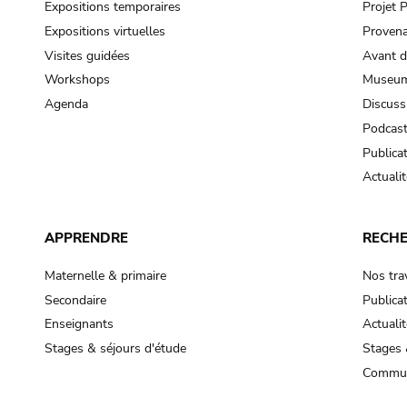
Expositions temporaires
Projet
Expositions virtuelles
Provena
Visites guidées
Avant d
Workshops
Museum
Agenda
Discuss
Podcas
Publica
Actualit
APPRENDRE
RECH
Maternelle & primaire
Nos tra
Secondaire
Publica
Enseignants
Actualit
Stages & séjours d'étude
Stages 
Commun