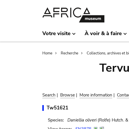
Skip
Skip
to
to
main
search
content
Votre visite
À voir & à faire
Breadcrumb
Home
Recherche
Collections, archives et 
Terv
Search
|
Browse
|
More information
|
Conta
Tw51621
Species:
Daniellia oliveri
(Rolfe) Hutch. & 