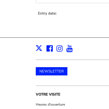
Entry date:
Facebook
Instagram
Youtube
Print
X
NEWSLETTER
Main
VOTRE VISITE
navigation
Heures d'ouverture