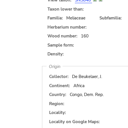
View taxon:
SN5848
Taxon lower than:
Familia:
Meliaceae
Subfamilia:
Herbarium number:
Wood number:
160
Sample form:
Density:
Origin
Collector:
De Beukelaer, J.
Continent:
Africa
Country:
Congo, Dem. Rep.
Region:
Locality:
Locality on Google Maps: