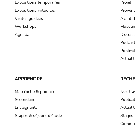
Expositions temporaires
Projet
Expositions virtuelles
Provena
Visites guidées
Avant d
Workshops
Museum
Agenda
Discuss
Podcas
Publica
Actualit
APPRENDRE
RECH
Maternelle & primaire
Nos tra
Secondaire
Publica
Enseignants
Actualit
Stages & séjours d'étude
Stages 
Commun