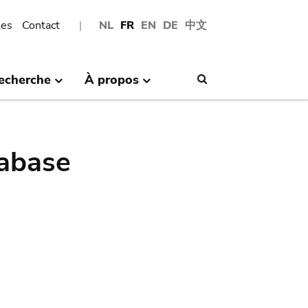
les
Contact
NL
FR
EN
DE
中文
echerche
À propos
Search
abase