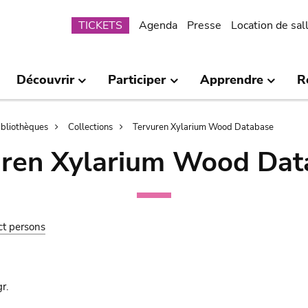
Submenu
TICKETS
Agenda
Presse
Location de sal
Découvrir
Participer
Apprendre
R
bibliothèques
Collections
Tervuren Xylarium Wood Database
uren Xylarium Wood Dat
ct persons
r.