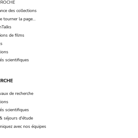
 PROCHE
nce des collections
e tourner la page…
Talks
ions de films
ts
tions
és scientifiques
ERCHE
vaux de recherche
tions
és scientifiques
& séjours d'étude
iquez avec nos équipes