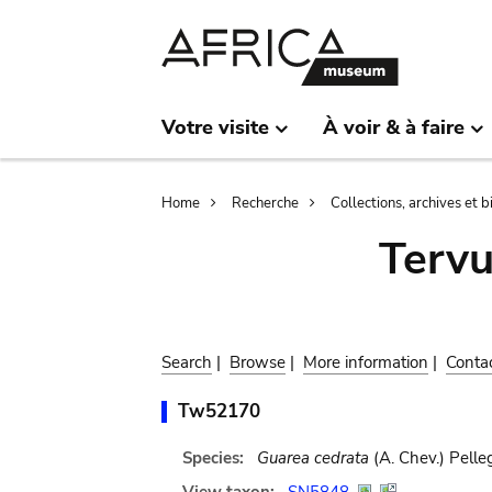
Skip
Skip
to
to
main
search
content
Votre visite
À voir & à faire
Breadcrumb
Home
Recherche
Collections, archives et 
Terv
Search
|
Browse
|
More information
|
Conta
Tw52170
Species:
Guarea cedrata
(A. Chev.) Pelleg