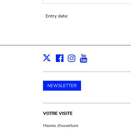
Entry date:
Facebook
Instagram
Youtube
Print
X
NEWSLETTER
Main
VOTRE VISITE
navigation
Heures d'ouverture