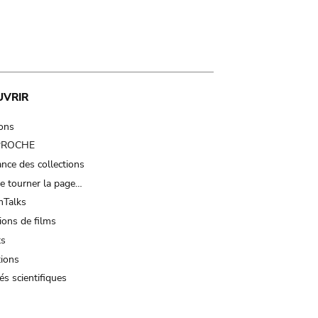
UVRIR
ions
 PROCHE
nce des collections
e tourner la page…
Talks
ions de films
ts
tions
és scientifiques