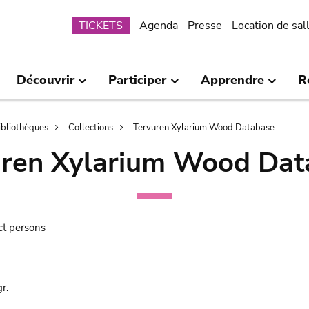
Submenu
TICKETS
Agenda
Presse
Location de sal
Découvrir
Participer
Apprendre
R
bibliothèques
Collections
Tervuren Xylarium Wood Database
uren Xylarium Wood Dat
ct persons
r.