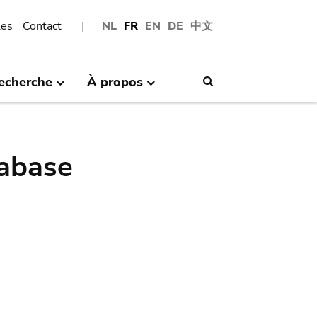
les
Contact
NL
FR
EN
DE
中文
echerche
À propos
Search
abase