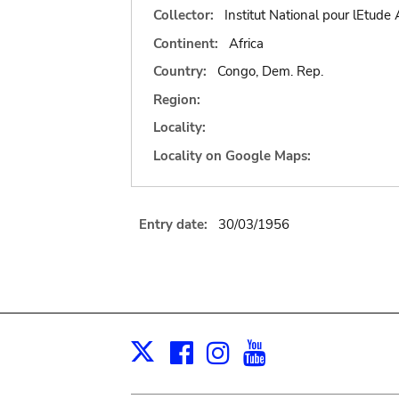
Collector:
Institut National pour lEtud
Continent:
Africa
Country:
Congo, Dem. Rep.
Region:
Locality:
Locality on Google Maps:
Entry date:
30/03/1956
Facebook
Instagram
Youtube
Print
X