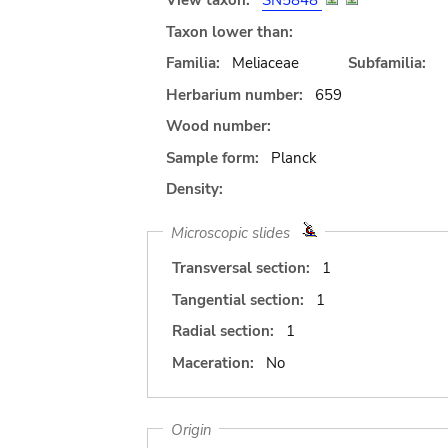
View taxon:
SN5848
Taxon lower than:
Familia:
Meliaceae
Subfamilia:
Herbarium number:
659
Wood number:
Sample form:
Planck
Density:
Microscopic slides
Transversal section:
1
Tangential section:
1
Radial section:
1
Maceration:
No
Origin