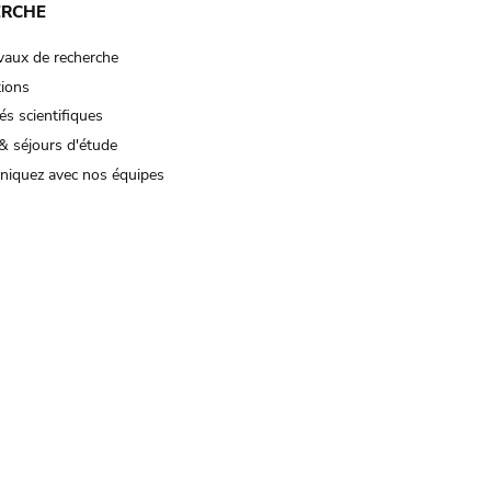
ERCHE
vaux de recherche
tions
és scientifiques
& séjours d'étude
iquez avec nos équipes