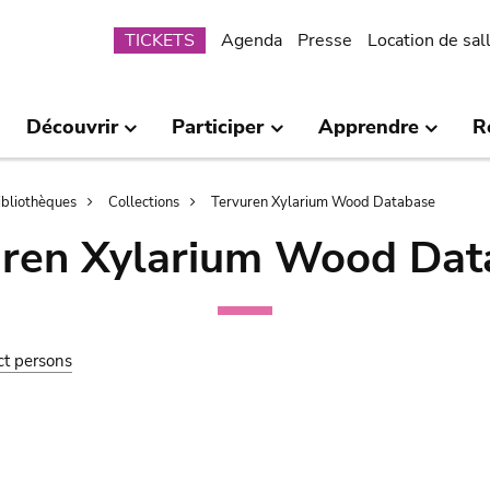
Submenu
TICKETS
Agenda
Presse
Location de sal
Découvrir
Participer
Apprendre
R
bibliothèques
Collections
Tervuren Xylarium Wood Database
uren Xylarium Wood Dat
ct persons