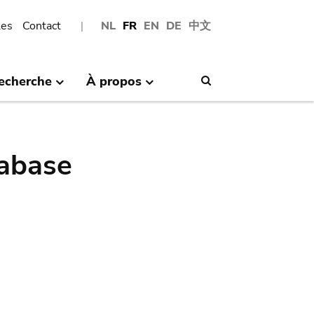
les
Contact
NL
FR
EN
DE
中文
echerche
À propos
Search
abase