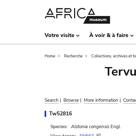
Skip
Skip
to
to
main
search
content
Votre visite
À voir & à faire
Breadcrumb
Home
Recherche
Collections, archives et 
Terv
Search
|
Browse
|
More information
|
Conta
Tw52816
Species:
Alstonia congensis
Engl.