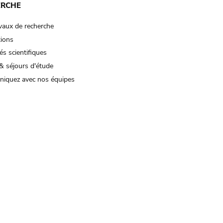
ERCHE
vaux de recherche
tions
és scientifiques
& séjours d'étude
iquez avec nos équipes