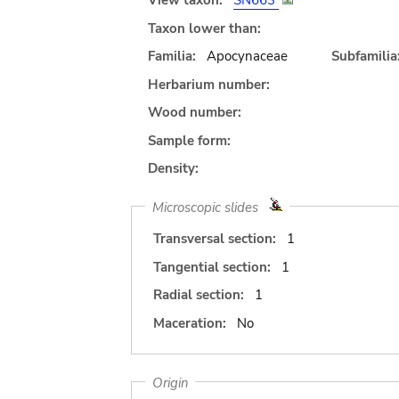
View taxon:
SN663
Taxon lower than:
Familia:
Apocynaceae
Subfamilia
Herbarium number:
Wood number:
Sample form:
Density:
Microscopic slides
Transversal section:
1
Tangential section:
1
Radial section:
1
Maceration:
No
Origin