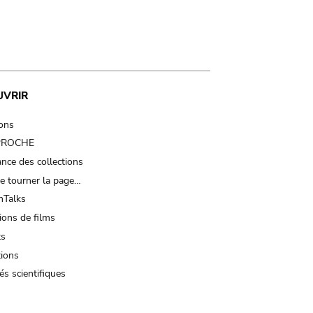
UVRIR
ions
 PROCHE
nce des collections
e tourner la page…
Talks
ions de films
ts
tions
és scientifiques