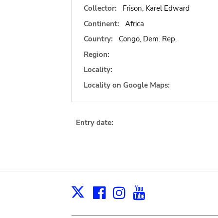
Collector:
Frison, Karel Edward
Continent:
Africa
Country:
Congo, Dem. Rep.
Region:
Locality:
Locality on Google Maps:
Entry date:
Facebook
Instagram
Youtube
Print
X