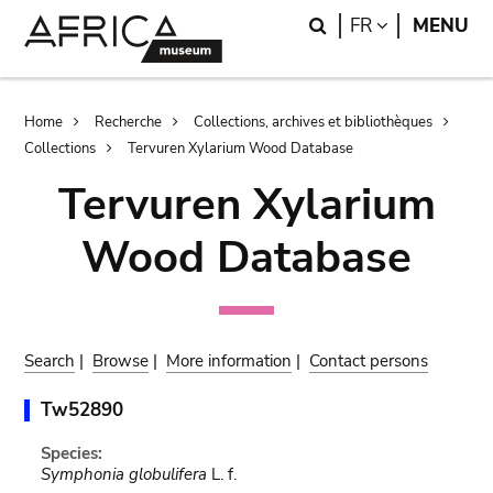
Skip
Skip
Search
LANGUAGE
FR
MENU
to
to
main
search
content
Breadcrumb
Home
Recherche
Collections, archives et bibliothèques
Collections
Tervuren Xylarium Wood Database
Tervuren Xylarium
Wood Database
Search
|
Browse
|
More information
|
Contact persons
Tw52890
Species:
Symphonia globulifera
L. f.