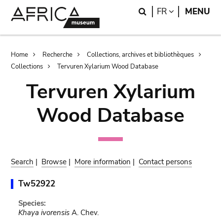
Skip
Skip
Search
LANGUAGE
FR
MENU
to
to
main
search
content
Breadcrumb
Home
Recherche
Collections, archives et bibliothèques
Collections
Tervuren Xylarium Wood Database
Tervuren Xylarium
Wood Database
Search
|
Browse
|
More information
|
Contact persons
Tw52922
Species:
Khaya ivorensis
A. Chev.