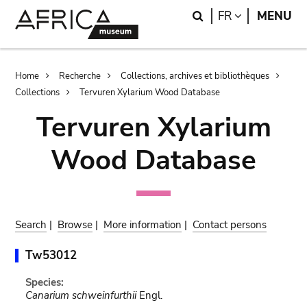
Skip
Skip
Search
LANGUAGE
FR
MENU
to
to
main
search
content
Breadcrumb
Home
Recherche
Collections, archives et bibliothèques
Collections
Tervuren Xylarium Wood Database
Tervuren Xylarium
Wood Database
Search
|
Browse
|
More information
|
Contact persons
Tw53012
Species:
Canarium schweinfurthii
Engl.