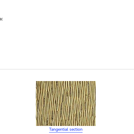
a:
Tangential section