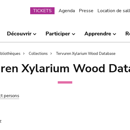
Submenu
TICKETS
Agenda
Presse
Location de sal
Découvrir
Participer
Apprendre
R
bibliothèques
Collections
Tervuren Xylarium Wood Database
uren Xylarium Wood Dat
ct persons
z