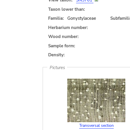
View taxon:
SN5761
Taxon lower than:
Familia:
Gonystylaceae
Subfamili
Herbarium number:
Wood number:
Sample form:
Density:
Pictures
Transversal section