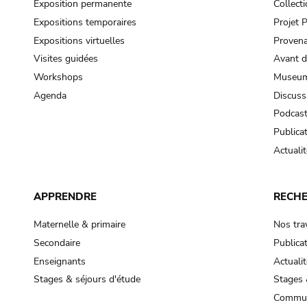
Exposition permanente
Collect
Expositions temporaires
Projet
Expositions virtuelles
Provena
Visites guidées
Avant d
Workshops
Museum
Agenda
Discuss
Podcas
Publica
Actualit
APPRENDRE
RECH
Maternelle & primaire
Nos tra
Secondaire
Publica
Enseignants
Actualit
Stages & séjours d'étude
Stages 
Commun