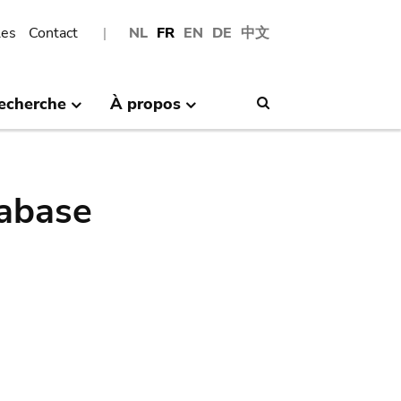
les
Contact
NL
FR
EN
DE
中文
echerche
À propos
Search
abase