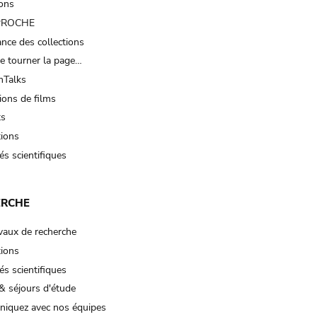
ions
 PROCHE
nce des collections
e tourner la page…
Talks
ions de films
ts
tions
és scientifiques
ERCHE
vaux de recherche
tions
és scientifiques
& séjours d'étude
iquez avec nos équipes