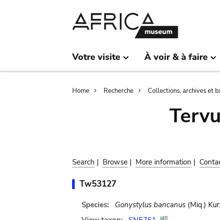
Skip
Skip
to
to
main
search
content
Votre visite
À voir & à faire
Breadcrumb
Home
Recherche
Collections, archives et 
Terv
Search
|
Browse
|
More information
|
Conta
Tw53127
Species:
Gonystylus bancanus
(Miq.) Kur