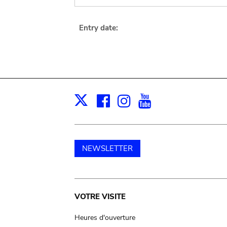
Entry date:
Facebook
Instagram
Youtube
Print
X
NEWSLETTER
Main
VOTRE VISITE
navigation
Heures d'ouverture