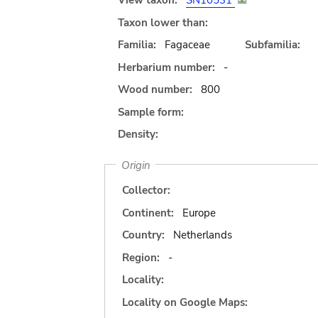
View taxon:
SN10531
Taxon lower than:
Familia:
Fagaceae
Subfamilia:
Herbarium number:
-
Wood number:
800
Sample form:
Density:
Origin
Collector:
Continent:
Europe
Country:
Netherlands
Region:
-
Locality:
Locality on Google Maps: