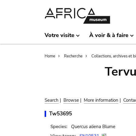
Skip
Skip
to
to
main
search
content
Votre visite
À voir & à faire
Breadcrumb
Home
Recherche
Collections, archives et 
Terv
Search
|
Browse
|
More information
|
Conta
Tw53695
Species:
Quercus aliena
Blume