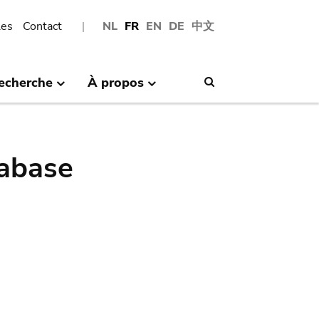
les
Contact
NL
FR
EN
DE
中文
echerche
À propos
Search
abase