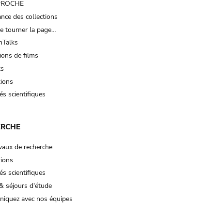
 PROCHE
nce des collections
e tourner la page…
Talks
ions de films
ts
tions
és scientifiques
ERCHE
vaux de recherche
tions
és scientifiques
& séjours d'étude
iquez avec nos équipes