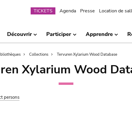
Submenu
TICKETS
Agenda
Presse
Location de sal
Découvrir
Participer
Apprendre
R
bibliothèques
Collections
Tervuren Xylarium Wood Database
uren Xylarium Wood Dat
ct persons