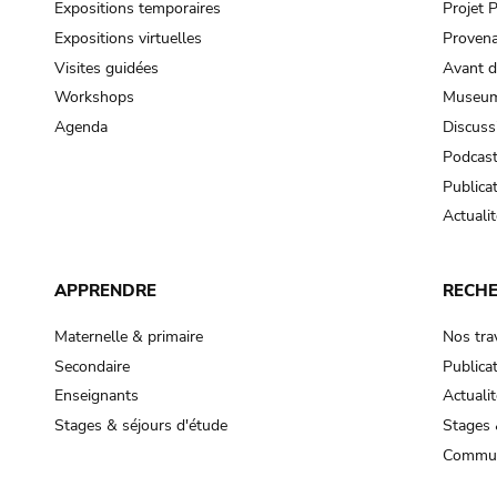
Expositions temporaires
Projet
Expositions virtuelles
Provena
Visites guidées
Avant d
Workshops
Museum
Agenda
Discuss
Podcas
Publica
Actualit
APPRENDRE
RECH
Maternelle & primaire
Nos tra
Secondaire
Publica
Enseignants
Actualit
Stages & séjours d'étude
Stages 
Commun