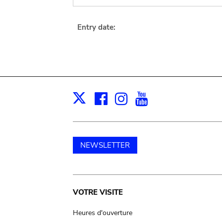
Entry date:
Facebook
Instagram
Youtube
Print
X
NEWSLETTER
Main
VOTRE VISITE
navigation
Heures d'ouverture