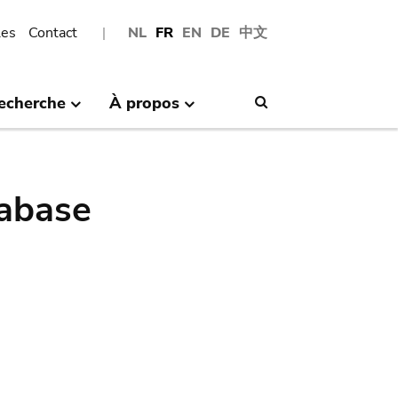
les
Contact
NL
FR
EN
DE
中文
echerche
À propos
Search
abase