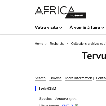
Skip
Skip
to
to
main
search
content
Votre visite
À voir & à faire
Breadcrumb
Home
Recherche
Collections, archives et 
Terv
Search
|
Browse
|
More information
|
Conta
Tw54182
Species:
Amoora spec.