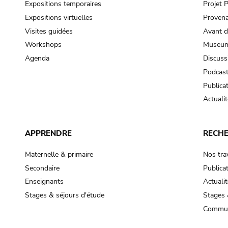
Expositions temporaires
Projet
Expositions virtuelles
Provena
Visites guidées
Avant d
Workshops
Museum
Agenda
Discuss
Podcas
Publica
Actualit
APPRENDRE
RECH
Maternelle & primaire
Nos tra
Secondaire
Publica
Enseignants
Actualit
Stages & séjours d'étude
Stages 
Commun