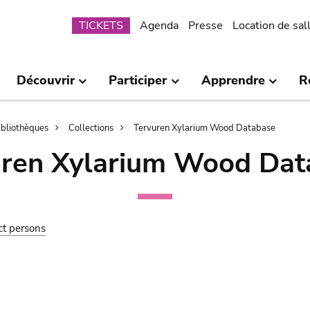
Submenu
TICKETS
Agenda
Presse
Location de sal
Découvrir
Participer
Apprendre
R
bibliothèques
Collections
Tervuren Xylarium Wood Database
uren Xylarium Wood Dat
ct persons