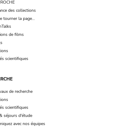
 PROCHE
nce des collections
e tourner la page…
Talks
ions de films
ts
tions
és scientifiques
ERCHE
vaux de recherche
tions
és scientifiques
& séjours d'étude
iquez avec nos équipes